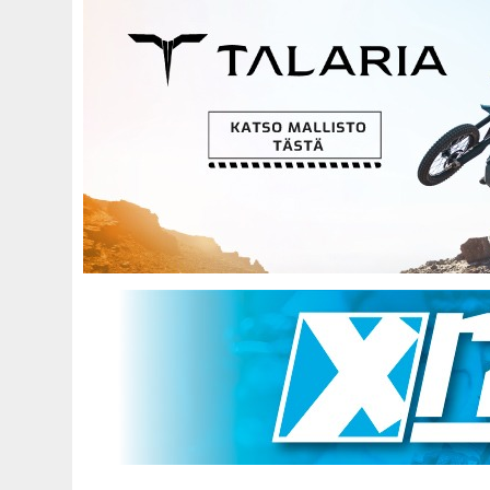
Hyppää
pääsisältöön