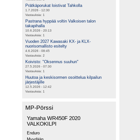
Prätkäporukat loistivat Tahkolla
1.7.2026 - 12:30
Vastauksia:
1
Pastrana hyppää voltin Valkoisen talon
takapihalla
10.6.2026 - 20:13
Vastauksia:
1
Vuoden 2027 Kawasaki KX- ja KLX-
nuorisomallisto esitelty
4.6.2026 - 08:45
Vastauksia:
2
Koivisto: "Oksennus suuhun"
27.5.2026 - 07:30
Vastauksia:
1
Huutoa ja keskisormen osoittelua kilpailun
järjestäjille
12.5.2026 - 12:42
Vastauksia:
1
MP-Pörssi
Yamaha WR450F 2020
VALKOKILPI
Enduro
Myydään