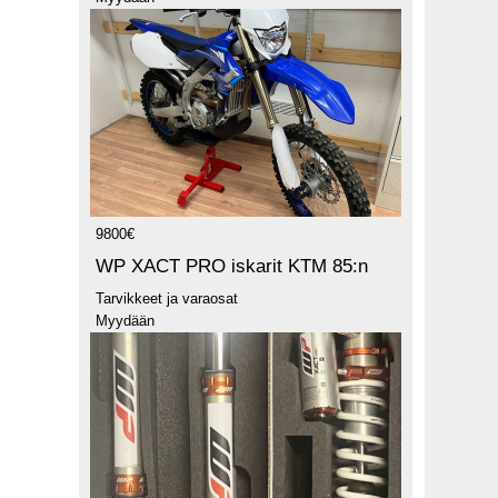
9800€
WP XACT PRO iskarit KTM 85:n
Tarvikkeet ja varaosat
Myydään