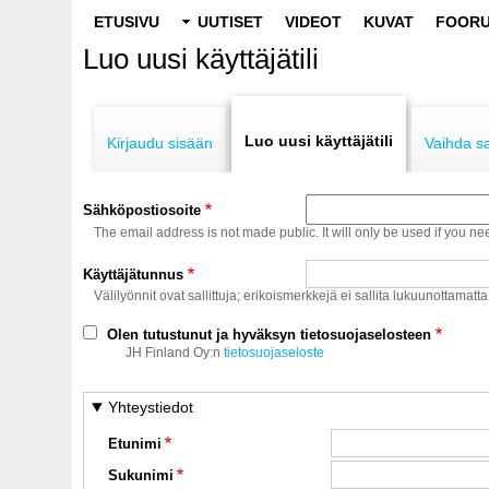
Main
ETUSIVU
UUTISET
VIDEOT
KUVAT
FOORU
navigation
Luo uusi käyttäjätili
Primary
tabs
Luo uusi käyttäjätili
Kirjaudu sisään
Vaihda s
Sähköpostiosoite
The email address is not made public. It will only be used if you ne
Käyttäjätunnus
Välilyönnit ovat sallittuja; erikoismerkkejä ei sallita lukuunottamatta
Olen tutustunut ja hyväksyn tietosuojaselosteen
JH Finland Oy:n
tietosuojaseloste
Yhteystiedot
Etunimi
Sukunimi