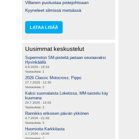
Villanen puolustaa pistejohtoaan
Kyyneleet silmissä metsässä
LATAA LISÄÄ
Uusimmat keskustelut
Supermoton SM-pisteitä jaetaan seuraavaksi
Hyvinkäällä
6.8.2026 - 16:34
Vastauksia:
1
2026 Classic Motocross, Pippo
27.7.2026 - 12:30
Vastauksia:
2
Kaksi suomalaista Loketissa, MM-taistelu käy
kuumana
24.7.2026 - 12:00
Vastauksia:
2
Rannikko erikoisen päivän ykkönen
4.7.2026 - 21:49
Vastauksia:
3
Huomioita Karkkilasta
1.7.2026 - 18:00
Vastauksia:
2