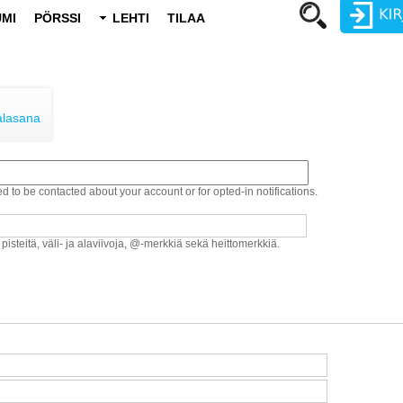
MI
PÖRSSI
LEHTI
TILAA
Käyttäjätunnus
Salasana
alasana
ed to be contacted about your account or for opted-in notifications.
Luo uusi käyttäjätili
Vaihda salasana
 pisteitä, väli- ja alaviivoja, @-merkkiä sekä heittomerkkiä.