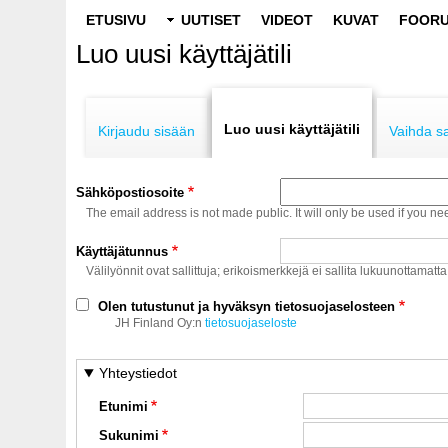
Main
ETUSIVU
UUTISET
VIDEOT
KUVAT
FOORU
navigation
Luo uusi käyttäjätili
Primary
tabs
Luo uusi käyttäjätili
Kirjaudu sisään
Vaihda s
Sähköpostiosoite
The email address is not made public. It will only be used if you ne
Käyttäjätunnus
Välilyönnit ovat sallittuja; erikoismerkkejä ei sallita lukuunottamatta
Olen tutustunut ja hyväksyn tietosuojaselosteen
JH Finland Oy:n
tietosuojaseloste
Yhteystiedot
Etunimi
Sukunimi