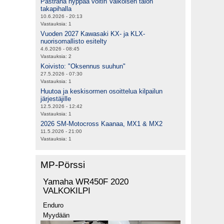
Pastrana hyppää voltin Valkoisen talon
takapihalla
10.6.2026 - 20:13
Vastauksia:
1
Vuoden 2027 Kawasaki KX- ja KLX-
nuorisomallisto esitelty
4.6.2026 - 08:45
Vastauksia:
2
Koivisto: "Oksennus suuhun"
27.5.2026 - 07:30
Vastauksia:
1
Huutoa ja keskisormen osoittelua kilpailun
järjestäjille
12.5.2026 - 12:42
Vastauksia:
1
2026 SM-Motocross Kaanaa, MX1 & MX2
11.5.2026 - 21:00
Vastauksia:
1
MP-Pörssi
Yamaha WR450F 2020
VALKOKILPI
Enduro
Myydään