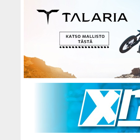
Hyppää
pääsisältöön