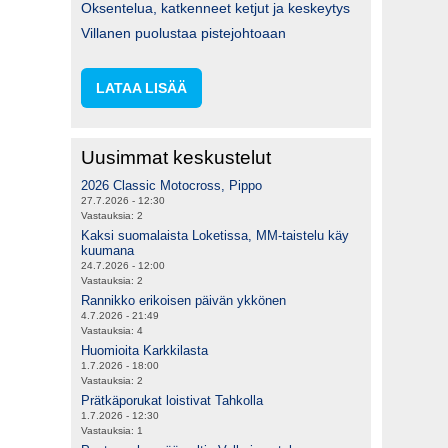
Oksentelua, katkenneet ketjut ja keskeytys
Villanen puolustaa pistejohtoaan
LATAA LISÄÄ
Uusimmat keskustelut
2026 Classic Motocross, Pippo
27.7.2026 - 12:30
Vastauksia:
2
Kaksi suomalaista Loketissa, MM-taistelu käy
kuumana
24.7.2026 - 12:00
Vastauksia:
2
Rannikko erikoisen päivän ykkönen
4.7.2026 - 21:49
Vastauksia:
4
Huomioita Karkkilasta
1.7.2026 - 18:00
Vastauksia:
2
Prätkäporukat loistivat Tahkolla
1.7.2026 - 12:30
Vastauksia:
1