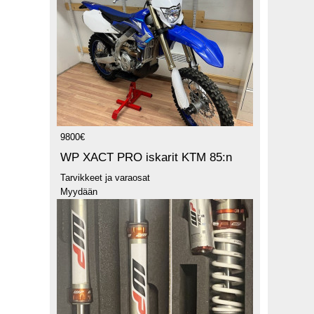
9800€
WP XACT PRO iskarit KTM 85:n
Tarvikkeet ja varaosat
Myydään