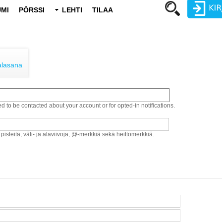
MI
PÖRSSI
LEHTI
TILAA
Käyttäjätunnus
Salasana
alasana
ed to be contacted about your account or for opted-in notifications.
Luo uusi käyttäjätili
Vaihda salasana
 pisteitä, väli- ja alaviivoja, @-merkkiä sekä heittomerkkiä.