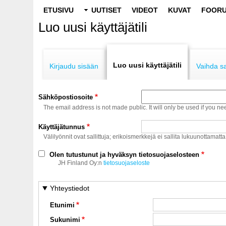
Main
ETUSIVU
UUTISET
VIDEOT
KUVAT
FOORU
navigation
Luo uusi käyttäjätili
Primary
tabs
Luo uusi käyttäjätili
Kirjaudu sisään
Vaihda s
Sähköpostiosoite
The email address is not made public. It will only be used if you ne
Käyttäjätunnus
Välilyönnit ovat sallittuja; erikoismerkkejä ei sallita lukuunottamatta
Olen tutustunut ja hyväksyn tietosuojaselosteen
JH Finland Oy:n
tietosuojaseloste
Yhteystiedot
Etunimi
Sukunimi