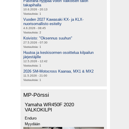
Pastrana hyppää voltin Valkoisen talon
takapihalla
10.6.2026 - 20:13
Vastauksia:
1
Vuoden 2027 Kawasaki KX- ja KLX-
nuorisomallisto esitelty
4.6.2026 - 08:45
Vastauksia:
2
Koivisto: "Oksennus suuhun"
27.5.2026 - 07:30
Vastauksia:
1
Huutoa ja keskisormen osoittelua kilpailun
järjestäjille
12.5.2026 - 12:42
Vastauksia:
1
2026 SM-Motocross Kaanaa, MX1 & MX2
11.5.2026 - 21:00
Vastauksia:
1
MP-Pörssi
Yamaha WR450F 2020
VALKOKILPI
Enduro
Myydään