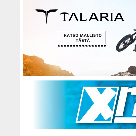
Hyppää
pääsisältöön