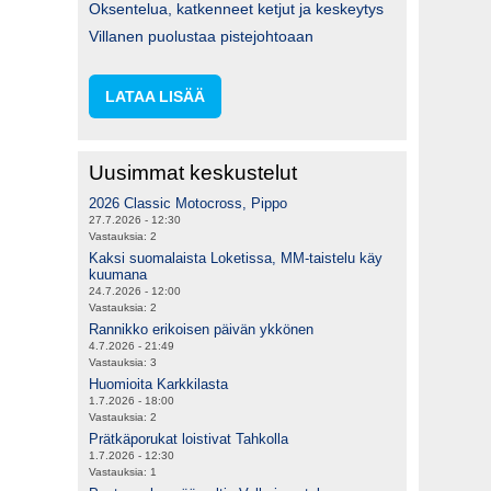
Oksentelua, katkenneet ketjut ja keskeytys
Villanen puolustaa pistejohtoaan
LATAA LISÄÄ
Uusimmat keskustelut
2026 Classic Motocross, Pippo
27.7.2026 - 12:30
Vastauksia:
2
Kaksi suomalaista Loketissa, MM-taistelu käy
kuumana
24.7.2026 - 12:00
Vastauksia:
2
Rannikko erikoisen päivän ykkönen
4.7.2026 - 21:49
Vastauksia:
3
Huomioita Karkkilasta
1.7.2026 - 18:00
Vastauksia:
2
Prätkäporukat loistivat Tahkolla
1.7.2026 - 12:30
Vastauksia:
1