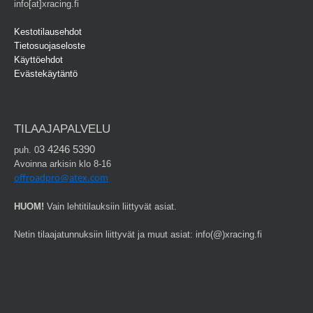
info[at]xracing.fi
Kestotilausehdot
Tietosuojaseloste
Käyttöehdot
Evästekäytäntö
TILAAJAPALVELU
3 4246 5390
puh. 0
Avoinna arkisin klo 8-16
offroadpro@atex.com
HUOM!
Vain lehtitilauksiin liittyvät asiat.
Netin tilaajatunnuksiin liittyvät ja muut asiat: info(@)xracing.fi