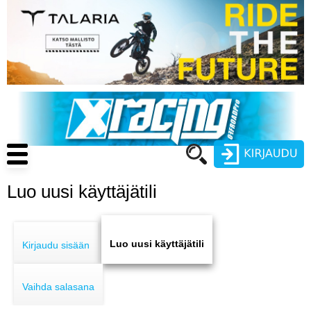
Hyppää
pääsisältöön
Main
navigation
Luo uusi käyttäjätili
Käyttäjätunnus
Primary
Salasana
ENDURO
tabs
Luo uusi käyttäjätili
Kirjaudu sisään
MOTOCROSS
Vaihda salasana
CROSS COUNTRY
Luo uusi käyttäjätili