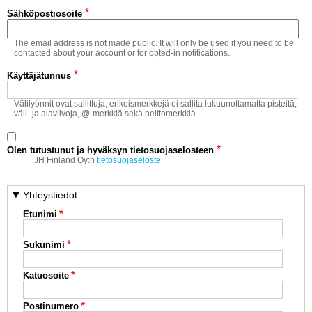
Vaihda salasana
Sähköpostiosoite
MUUT LAJIT
The email address is not made public. It will only be used if you need to be
YLEISTÄ ALALTA
contacted about your account or for opted-in notifications.
Käyttäjätunnus
LUE DIGILEHDET
Välilyönnit ovat sallittuja; erikoismerkkejä ei sallita lukuunottamatta pisteitä,
väli- ja alaviivoja, @-merkkiä sekä heittomerkkiä.
ASIAKASPALVELU JA
OHJEET
Olen tutustunut ja hyväksyn tietosuojaselosteen
MEDIATIEDOT
JH Finland Oy:n
tietosuojaseloste
YHTEYSTIEDOT
Yhteystiedot
Etunimi
Sukunimi
Katuosoite
Postinumero