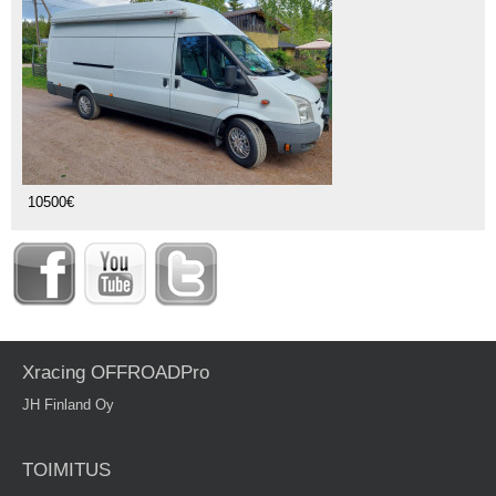
10500€
Xracing OFFROADPro
JH Finland Oy
TOIMITUS