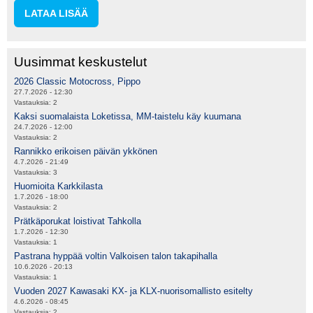
LATAA LISÄÄ
Uusimmat keskustelut
2026 Classic Motocross, Pippo
27.7.2026 - 12:30
Vastauksia:
2
Kaksi suomalaista Loketissa, MM-taistelu käy kuumana
24.7.2026 - 12:00
Vastauksia:
2
Rannikko erikoisen päivän ykkönen
4.7.2026 - 21:49
Vastauksia:
3
Huomioita Karkkilasta
1.7.2026 - 18:00
Vastauksia:
2
Prätkäporukat loistivat Tahkolla
1.7.2026 - 12:30
Vastauksia:
1
Pastrana hyppää voltin Valkoisen talon takapihalla
10.6.2026 - 20:13
Vastauksia:
1
Vuoden 2027 Kawasaki KX- ja KLX-nuorisomallisto esitelty
4.6.2026 - 08:45
Vastauksia:
2