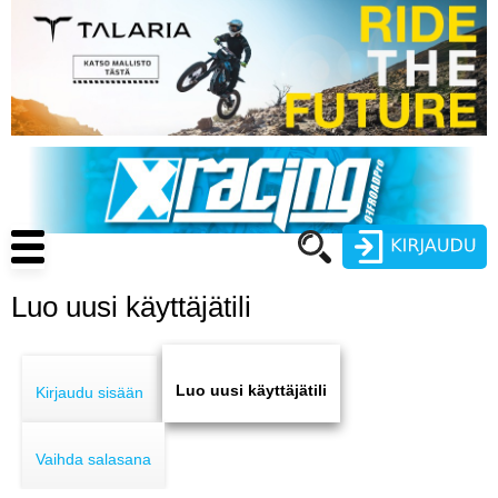
Hyppää
pääsisältöön
Main
navigation
Luo uusi käyttäjätili
Käyttäjätunnus
Primary
Salasana
ENDURO
tabs
Luo uusi käyttäjätili
Kirjaudu sisään
MOTOCROSS
Vaihda salasana
CROSS COUNTRY
Luo uusi käyttäjätili