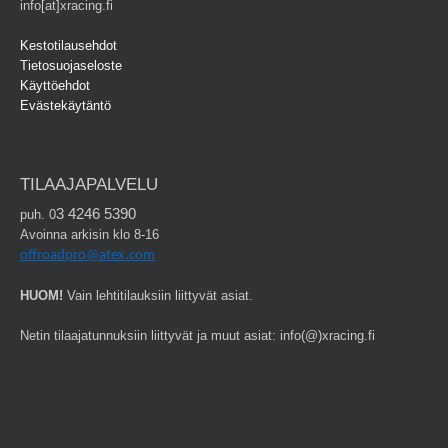
info[at]xracing.fi
Kestotilausehdot
Tietosuojaseloste
Käyttöehdot
Evästekäytäntö
TILAAJAPALVELU
3 4246 5390
puh. 0
Avoinna arkisin klo 8-16
offroadpro@atex.com
HUOM!
Vain lehtitilauksiin liittyvät asiat.
Netin tilaajatunnuksiin liittyvät ja muut asiat: info(@)xracing.fi