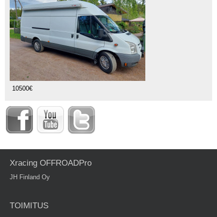
10500€
Xracing OFFROADPro
JH Finland Oy
TOIMITUS