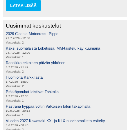
LATAA LISÄÄ
Uusimmat keskustelut
2026 Classic Motocross, Pippo
27.7.2026 - 12:30
Vastauksia:
2
Kaksi suomalaista Loketissa, MM-taistelu käy kuumana
24.7.2026 - 12:00
Vastauksia:
1
Rannikko erikoisen päivän ykkönen
4.7.2026 - 21:49
Vastauksia:
2
Huomioita Karkkilasta
1.7.2026 - 18:00
Vastauksia:
2
Prätkäporukat loistivat Tahkolla
1.7.2026 - 12:30
Vastauksia:
1
Pastrana hyppää voltin Valkoisen talon takapihalla
10.6.2026 - 20:13
Vastauksia:
1
Vuoden 2027 Kawasaki KX- ja KLX-nuorisomallisto esitelty
4.6.2026 - 08:45
Vastauksia:
2