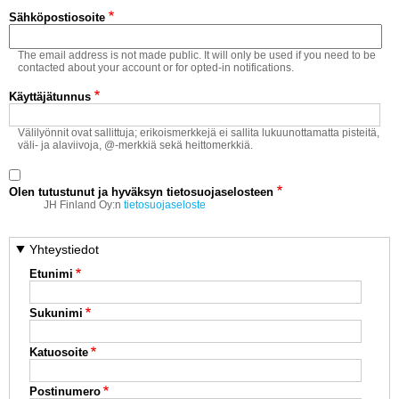
Vaihda salasana
Sähköpostiosoite
MUUT LAJIT
The email address is not made public. It will only be used if you need to be
YLEISTÄ ALALTA
contacted about your account or for opted-in notifications.
Käyttäjätunnus
LUE DIGILEHDET
Välilyönnit ovat sallittuja; erikoismerkkejä ei sallita lukuunottamatta pisteitä,
väli- ja alaviivoja, @-merkkiä sekä heittomerkkiä.
ASIAKASPALVELU JA
OHJEET
Olen tutustunut ja hyväksyn tietosuojaselosteen
MEDIATIEDOT
JH Finland Oy:n
tietosuojaseloste
YHTEYSTIEDOT
Yhteystiedot
Etunimi
Sukunimi
Katuosoite
Postinumero