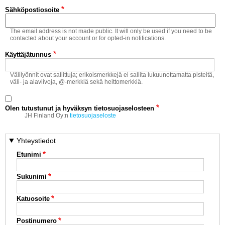
Vaihda salasana
Sähköpostiosoite
MUUT LAJIT
The email address is not made public. It will only be used if you need to be
YLEISTÄ ALALTA
contacted about your account or for opted-in notifications.
Käyttäjätunnus
LUE DIGILEHDET
Välilyönnit ovat sallittuja; erikoismerkkejä ei sallita lukuunottamatta pisteitä,
väli- ja alaviivoja, @-merkkiä sekä heittomerkkiä.
ASIAKASPALVELU JA
OHJEET
Olen tutustunut ja hyväksyn tietosuojaselosteen
MEDIATIEDOT
JH Finland Oy:n
tietosuojaseloste
YHTEYSTIEDOT
Yhteystiedot
Etunimi
Sukunimi
Katuosoite
Postinumero