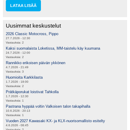
LATAA LISÄÄ
Uusimmat keskustelut
2026 Classic Motocross, Pippo
27.7.2026 - 12:30
Vastauksia:
2
Kaksi suomalaista Loketissa, MM-taistelu käy kuumana
24.7.2026 - 12:00
Vastauksia:
2
Rannikko erikoisen päivän ykkönen
4.7.2026 - 21:49
Vastauksia:
3
Huomioita Karkkilasta
1.7.2026 - 18:00
Vastauksia:
2
Prätkäporukat loistivat Tahkolla
1.7.2026 - 12:30
Vastauksia:
1
Pastrana hyppää voltin Valkoisen talon takapihalla
10.6.2026 - 20:13
Vastauksia:
1
Vuoden 2027 Kawasaki KX- ja KLX-nuorisomallisto esitelty
4.6.2026 - 08:45
Vastauksia:
2