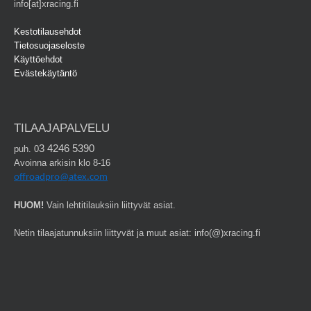
info[at]xracing.fi
Kestotilausehdot
Tietosuojaseloste
Käyttöehdot
Evästekäytäntö
TILAAJAPALVELU
3 4246 5390
puh. 0
Avoinna arkisin klo 8-16
offroadpro@atex.com
HUOM!
Vain lehtitilauksiin liittyvät asiat.
Netin tilaajatunnuksiin liittyvät ja muut asiat: info(@)xracing.fi