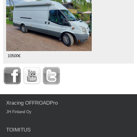
10500€
Xracing OFFROADPro
JH Finland Oy
TOIMITUS