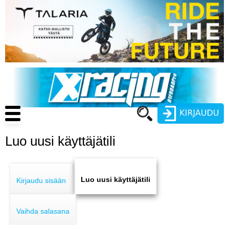
Hyppää
pääsisältöön
Main
navigation
Luo uusi käyttäjätili
Käyttäjätunnus
Primary
Salasana
ENDURO
tabs
Luo uusi käyttäjätili
Kirjaudu sisään
MOTOCROSS
Vaihda salasana
CROSS COUNTRY
Luo uusi käyttäjätili