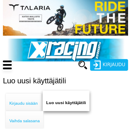
Hyppää
pääsisältöön
Main
navigation
Luo uusi käyttäjätili
Käyttäjätunnus
Primary
Salasana
ENDURO
tabs
Luo uusi käyttäjätili
Kirjaudu sisään
MOTOCROSS
Vaihda salasana
CROSS COUNTRY
Luo uusi käyttäjätili