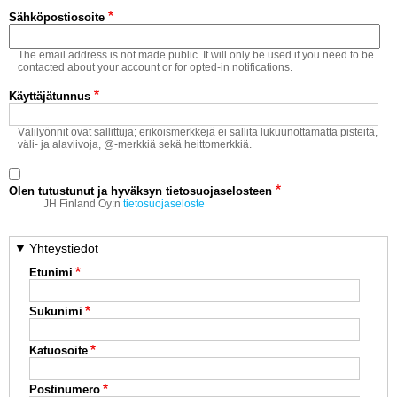
Vaihda salasana
Sähköpostiosoite
MUUT LAJIT
The email address is not made public. It will only be used if you need to be
YLEISTÄ ALALTA
contacted about your account or for opted-in notifications.
Käyttäjätunnus
LUE DIGILEHDET
Välilyönnit ovat sallittuja; erikoismerkkejä ei sallita lukuunottamatta pisteitä,
väli- ja alaviivoja, @-merkkiä sekä heittomerkkiä.
ASIAKASPALVELU JA
OHJEET
Olen tutustunut ja hyväksyn tietosuojaselosteen
MEDIATIEDOT
JH Finland Oy:n
tietosuojaseloste
YHTEYSTIEDOT
Yhteystiedot
Etunimi
Sukunimi
Katuosoite
Postinumero