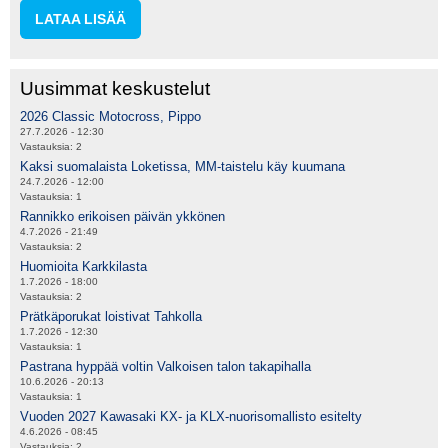
LATAA LISÄÄ
Uusimmat keskustelut
2026 Classic Motocross, Pippo
27.7.2026 - 12:30
Vastauksia:
2
Kaksi suomalaista Loketissa, MM-taistelu käy kuumana
24.7.2026 - 12:00
Vastauksia:
1
Rannikko erikoisen päivän ykkönen
4.7.2026 - 21:49
Vastauksia:
2
Huomioita Karkkilasta
1.7.2026 - 18:00
Vastauksia:
2
Prätkäporukat loistivat Tahkolla
1.7.2026 - 12:30
Vastauksia:
1
Pastrana hyppää voltin Valkoisen talon takapihalla
10.6.2026 - 20:13
Vastauksia:
1
Vuoden 2027 Kawasaki KX- ja KLX-nuorisomallisto esitelty
4.6.2026 - 08:45
Vastauksia:
2