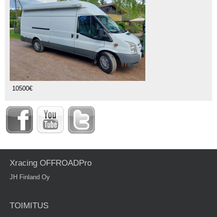
10500€
Xracing OFFROADPro
JH Finland Oy
TOIMITUS