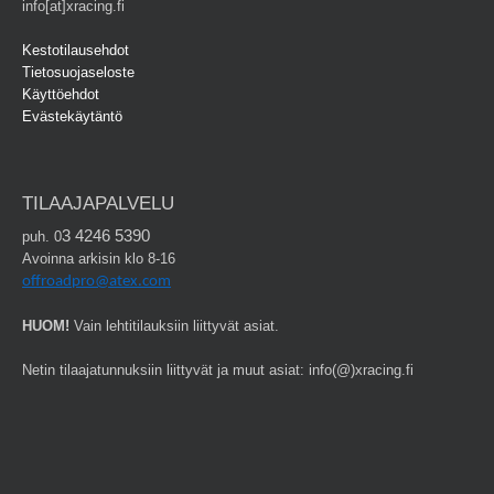
info[at]xracing.fi
Kestotilausehdot
Tietosuojaseloste
Käyttöehdot
Evästekäytäntö
TILAAJAPALVELU
3 4246 5390
puh. 0
Avoinna arkisin klo 8-16
offroadpro@atex.com
HUOM!
Vain lehtitilauksiin liittyvät asiat.
Netin tilaajatunnuksiin liittyvät ja muut asiat: info(@)xracing.fi