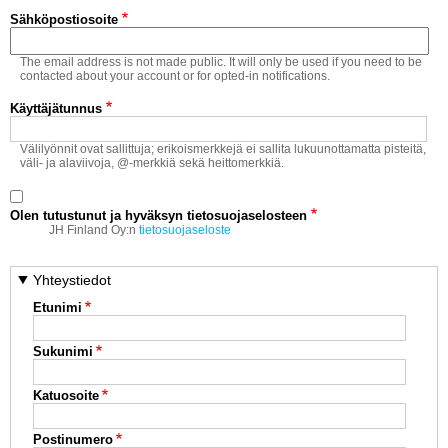
Vaihda salasana
Sähköpostiosoite
MUUT LAJIT
The email address is not made public. It will only be used if you need to be
YLEISTÄ ALALTA
contacted about your account or for opted-in notifications.
Käyttäjätunnus
LUE DIGILEHDET
Välilyönnit ovat sallittuja; erikoismerkkejä ei sallita lukuunottamatta pisteitä,
väli- ja alaviivoja, @-merkkiä sekä heittomerkkiä.
ASIAKASPALVELU JA
OHJEET
Olen tutustunut ja hyväksyn tietosuojaselosteen
MEDIATIEDOT
JH Finland Oy:n
tietosuojaseloste
YHTEYSTIEDOT
Yhteystiedot
Etunimi
Sukunimi
Katuosoite
Postinumero