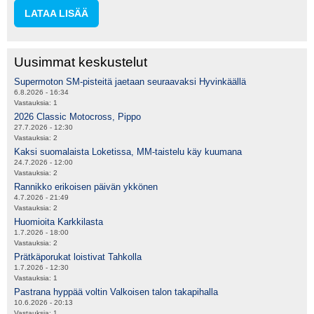
LATAA LISÄÄ
Uusimmat keskustelut
Supermoton SM-pisteitä jaetaan seuraavaksi Hyvinkäällä
6.8.2026 - 16:34
Vastauksia:
1
2026 Classic Motocross, Pippo
27.7.2026 - 12:30
Vastauksia:
2
Kaksi suomalaista Loketissa, MM-taistelu käy kuumana
24.7.2026 - 12:00
Vastauksia:
2
Rannikko erikoisen päivän ykkönen
4.7.2026 - 21:49
Vastauksia:
2
Huomioita Karkkilasta
1.7.2026 - 18:00
Vastauksia:
2
Prätkäporukat loistivat Tahkolla
1.7.2026 - 12:30
Vastauksia:
1
Pastrana hyppää voltin Valkoisen talon takapihalla
10.6.2026 - 20:13
Vastauksia:
1