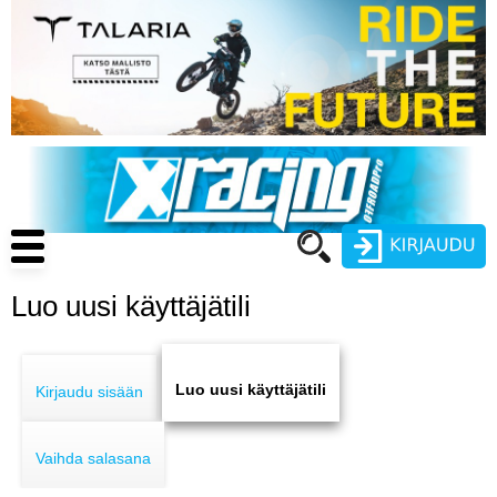
Hyppää
pääsisältöön
Main
navigation
Luo uusi käyttäjätili
Käyttäjätunnus
Primary
Salasana
ENDURO
tabs
Luo uusi käyttäjätili
Kirjaudu sisään
MOTOCROSS
Vaihda salasana
CROSS COUNTRY
Luo uusi käyttäjätili