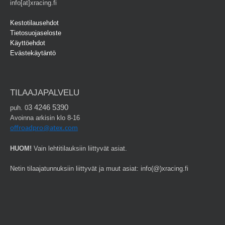
info[at]xracing.fi
Kestotilausehdot
Tietosuojaseloste
Käyttöehdot
Evästekäytäntö
TILAAJAPALVELU
3 4246 5390
puh. 0
Avoinna arkisin klo 8-16
offroadpro@atex.com
HUOM!
Vain lehtitilauksiin liittyvät asiat.
Netin tilaajatunnuksiin liittyvät ja muut asiat: info(@)xracing.fi