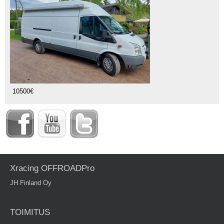
10500€
Xracing OFFROADPro
JH Finland Oy
TOIMITUS