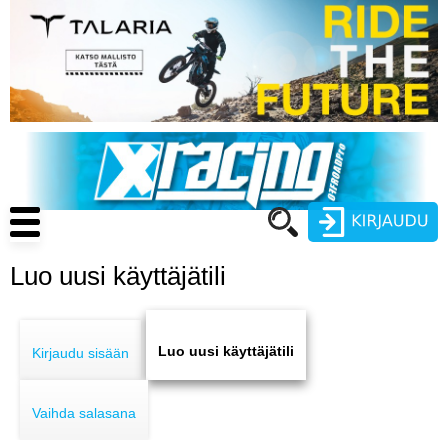
Hyppää
pääsisältöön
Main
navigation
Luo uusi käyttäjätili
Käyttäjätunnus
Primary
Salasana
ENDURO
tabs
Luo uusi käyttäjätili
Kirjaudu sisään
MOTOCROSS
Vaihda salasana
CROSS COUNTRY
Luo uusi käyttäjätili