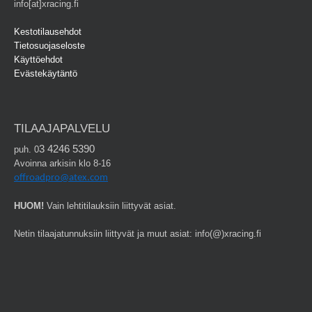
info[at]xracing.fi
Kestotilausehdot
Tietosuojaseloste
Käyttöehdot
Evästekäytäntö
TILAAJAPALVELU
3 4246 5390
puh. 0
Avoinna arkisin klo 8-16
offroadpro@atex.com
HUOM!
Vain lehtitilauksiin liittyvät asiat.
Netin tilaajatunnuksiin liittyvät ja muut asiat: info(@)xracing.fi