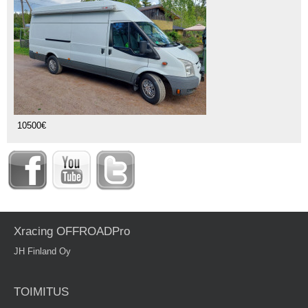
10500€
Xracing OFFROADPro
JH Finland Oy
TOIMITUS