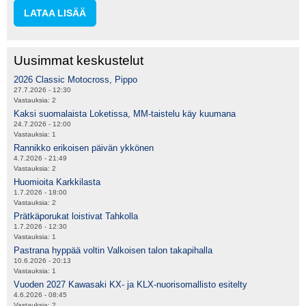
LATAA LISÄÄ
Uusimmat keskustelut
2026 Classic Motocross, Pippo
27.7.2026 - 12:30
Vastauksia:
2
Kaksi suomalaista Loketissa, MM-taistelu käy kuumana
24.7.2026 - 12:00
Vastauksia:
1
Rannikko erikoisen päivän ykkönen
4.7.2026 - 21:49
Vastauksia:
2
Huomioita Karkkilasta
1.7.2026 - 18:00
Vastauksia:
2
Prätkäporukat loistivat Tahkolla
1.7.2026 - 12:30
Vastauksia:
1
Pastrana hyppää voltin Valkoisen talon takapihalla
10.6.2026 - 20:13
Vastauksia:
1
Vuoden 2027 Kawasaki KX- ja KLX-nuorisomallisto esitelty
4.6.2026 - 08:45
Vastauksia:
2