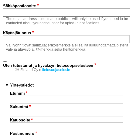
Vaihda salasana
Sähköpostiosoite
MUUT LAJIT
The email address is not made public. It will only be used if you need to be
YLEISTÄ ALALTA
contacted about your account or for opted-in notifications.
Käyttäjätunnus
LUE DIGILEHDET
Välilyönnit ovat sallittuja; erikoismerkkejä ei sallita lukuunottamatta pisteitä,
väli- ja alaviivoja, @-merkkiä sekä heittomerkkiä.
ASIAKASPALVELU JA
OHJEET
Olen tutustunut ja hyväksyn tietosuojaselosteen
MEDIATIEDOT
JH Finland Oy:n
tietosuojaseloste
YHTEYSTIEDOT
Yhteystiedot
Etunimi
Sukunimi
Katuosoite
Postinumero