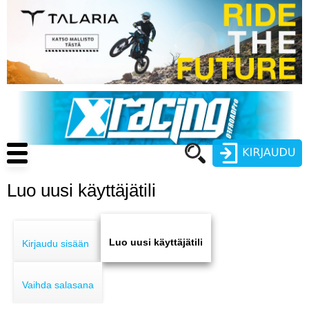
Hyppää
pääsisältöön
Main
navigation
Luo uusi käyttäjätili
Käyttäjätunnus
Primary
Salasana
ENDURO
tabs
Luo uusi käyttäjätili
Kirjaudu sisään
MOTOCROSS
Vaihda salasana
CROSS COUNTRY
Luo uusi käyttäjätili