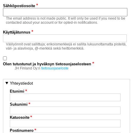
Vaihda salasana
Sähköpostiosoite
MUUT LAJIT
The email address is not made public. It will only be used if you need to be
YLEISTÄ ALALTA
contacted about your account or for opted-in notifications.
Käyttäjätunnus
LUE DIGILEHDET
Välilyönnit ovat sallittuja; erikoismerkkejä ei sallita lukuunottamatta pisteitä,
väli- ja alaviivoja, @-merkkiä sekä heittomerkkiä.
ASIAKASPALVELU JA
OHJEET
Olen tutustunut ja hyväksyn tietosuojaselosteen
MEDIATIEDOT
JH Finland Oy:n
tietosuojaseloste
YHTEYSTIEDOT
Yhteystiedot
Etunimi
Sukunimi
Katuosoite
Postinumero