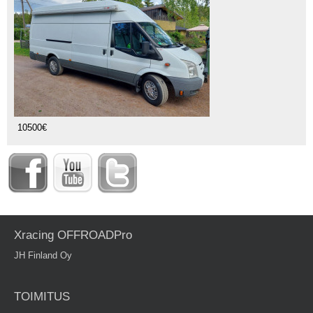
10500€
Xracing OFFROADPro
JH Finland Oy
TOIMITUS