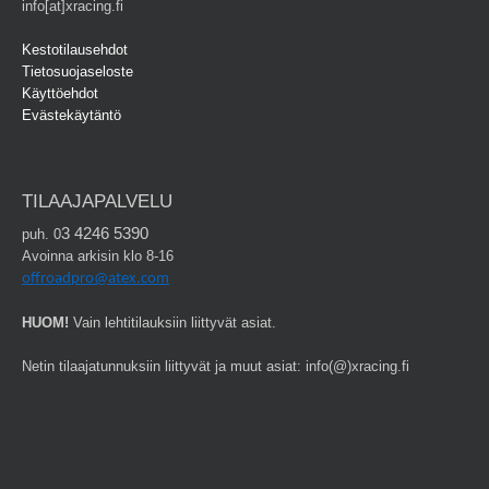
info[at]xracing.fi
Kestotilausehdot
Tietosuojaseloste
Käyttöehdot
Evästekäytäntö
TILAAJAPALVELU
3 4246 5390
puh. 0
Avoinna arkisin klo 8-16
offroadpro@atex.com
HUOM!
Vain lehtitilauksiin liittyvät asiat.
Netin tilaajatunnuksiin liittyvät ja muut asiat: info(@)xracing.fi