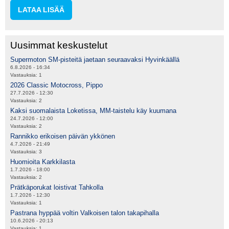
LATAA LISÄÄ
Uusimmat keskustelut
Supermoton SM-pisteitä jaetaan seuraavaksi Hyvinkäällä
6.8.2026 - 16:34
Vastauksia:
1
2026 Classic Motocross, Pippo
27.7.2026 - 12:30
Vastauksia:
2
Kaksi suomalaista Loketissa, MM-taistelu käy kuumana
24.7.2026 - 12:00
Vastauksia:
2
Rannikko erikoisen päivän ykkönen
4.7.2026 - 21:49
Vastauksia:
3
Huomioita Karkkilasta
1.7.2026 - 18:00
Vastauksia:
2
Prätkäporukat loistivat Tahkolla
1.7.2026 - 12:30
Vastauksia:
1
Pastrana hyppää voltin Valkoisen talon takapihalla
10.6.2026 - 20:13
Vastauksia:
1