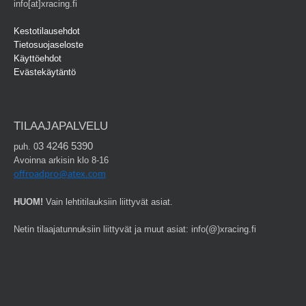
info[at]xracing.fi
Kestotilausehdot
Tietosuojaseloste
Käyttöehdot
Evästekäytäntö
TILAAJAPALVELU
3 4246 5390
puh. 0
Avoinna arkisin klo 8-16
offroadpro@atex.com
HUOM!
Vain lehtitilauksiin liittyvät asiat.
Netin tilaajatunnuksiin liittyvät ja muut asiat: info(@)xracing.fi