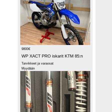
9800€
WP XACT PRO iskarit KTM 85:n
Tarvikkeet ja varaosat
Myydään