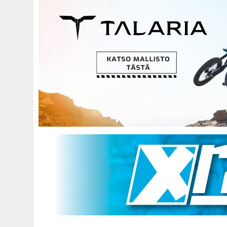
Hyppää
pääsisältöön