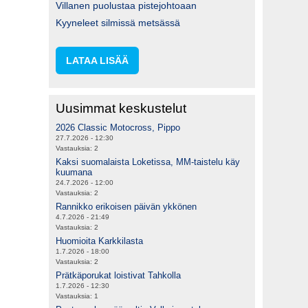
Villanen puolustaa pistejohtoaan
Kyyneleet silmissä metsässä
LATAA LISÄÄ
Uusimmat keskustelut
2026 Classic Motocross, Pippo
27.7.2026 - 12:30
Vastauksia:
2
Kaksi suomalaista Loketissa, MM-taistelu käy
kuumana
24.7.2026 - 12:00
Vastauksia:
2
Rannikko erikoisen päivän ykkönen
4.7.2026 - 21:49
Vastauksia:
2
Huomioita Karkkilasta
1.7.2026 - 18:00
Vastauksia:
2
Prätkäporukat loistivat Tahkolla
1.7.2026 - 12:30
Vastauksia:
1