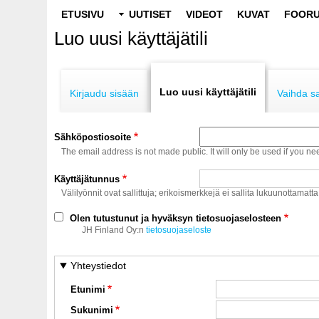
Main
ETUSIVU
UUTISET
VIDEOT
KUVAT
FOORU
navigation
Luo uusi käyttäjätili
Primary
tabs
Luo uusi käyttäjätili
Kirjaudu sisään
Vaihda s
Sähköpostiosoite
The email address is not made public. It will only be used if you ne
Käyttäjätunnus
Välilyönnit ovat sallittuja; erikoismerkkejä ei sallita lukuunottamatta
Olen tutustunut ja hyväksyn tietosuojaselosteen
JH Finland Oy:n
tietosuojaseloste
Yhteystiedot
Etunimi
Sukunimi