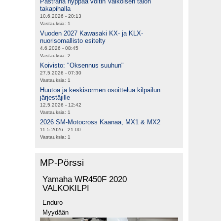
Pastrana hyppää voltin Valkoisen talon
takapihalla
10.6.2026 - 20:13
Vastauksia:
1
Vuoden 2027 Kawasaki KX- ja KLX-
nuorisomallisto esitelty
4.6.2026 - 08:45
Vastauksia:
2
Koivisto: "Oksennus suuhun"
27.5.2026 - 07:30
Vastauksia:
1
Huutoa ja keskisormen osoittelua kilpailun
järjestäjille
12.5.2026 - 12:42
Vastauksia:
1
2026 SM-Motocross Kaanaa, MX1 & MX2
11.5.2026 - 21:00
Vastauksia:
1
MP-Pörssi
Yamaha WR450F 2020
VALKOKILPI
Enduro
Myydään