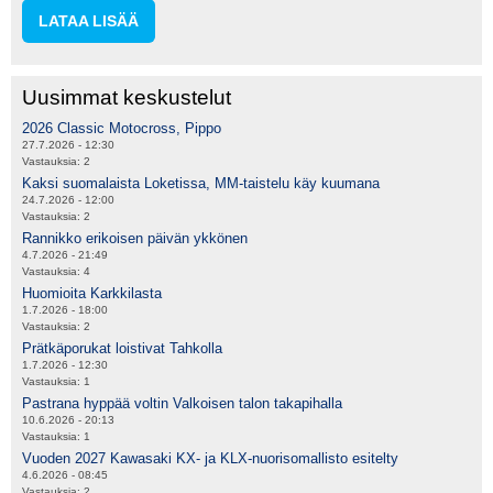
LATAA LISÄÄ
Uusimmat keskustelut
2026 Classic Motocross, Pippo
27.7.2026 - 12:30
Vastauksia:
2
Kaksi suomalaista Loketissa, MM-taistelu käy kuumana
24.7.2026 - 12:00
Vastauksia:
2
Rannikko erikoisen päivän ykkönen
4.7.2026 - 21:49
Vastauksia:
4
Huomioita Karkkilasta
1.7.2026 - 18:00
Vastauksia:
2
Prätkäporukat loistivat Tahkolla
1.7.2026 - 12:30
Vastauksia:
1
Pastrana hyppää voltin Valkoisen talon takapihalla
10.6.2026 - 20:13
Vastauksia:
1
Vuoden 2027 Kawasaki KX- ja KLX-nuorisomallisto esitelty
4.6.2026 - 08:45
Vastauksia:
2