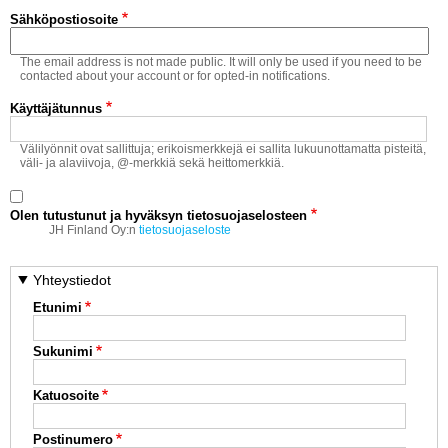
Vaihda salasana
Sähköpostiosoite
MUUT LAJIT
The email address is not made public. It will only be used if you need to be
YLEISTÄ ALALTA
contacted about your account or for opted-in notifications.
Käyttäjätunnus
LUE DIGILEHDET
Välilyönnit ovat sallittuja; erikoismerkkejä ei sallita lukuunottamatta pisteitä,
väli- ja alaviivoja, @-merkkiä sekä heittomerkkiä.
ASIAKASPALVELU JA
OHJEET
Olen tutustunut ja hyväksyn tietosuojaselosteen
MEDIATIEDOT
JH Finland Oy:n
tietosuojaseloste
YHTEYSTIEDOT
Yhteystiedot
Etunimi
Sukunimi
Katuosoite
Postinumero