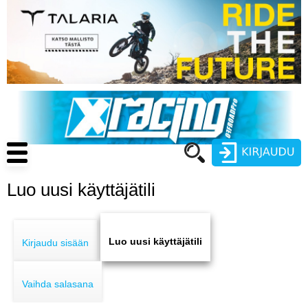
Hyppää
pääsisältöön
Main
navigation
Luo uusi käyttäjätili
Käyttäjätunnus
Primary
Salasana
ENDURO
tabs
Luo uusi käyttäjätili
Kirjaudu sisään
MOTOCROSS
Vaihda salasana
CROSS COUNTRY
Luo uusi käyttäjätili