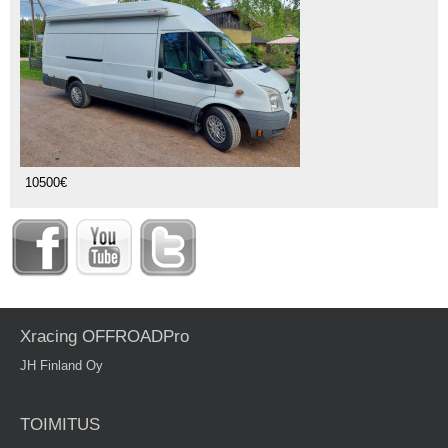
10500€
Xracing OFFROADPro
JH Finland Oy
TOIMITUS