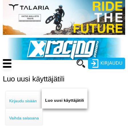
Hyppää
pääsisältöön
Main
navigation
Luo uusi käyttäjätili
Käyttäjätunnus
Primary
Salasana
ENDURO
tabs
Luo uusi käyttäjätili
Kirjaudu sisään
MOTOCROSS
Vaihda salasana
CROSS COUNTRY
Luo uusi käyttäjätili