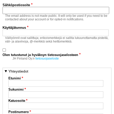
Vaihda salasana
Sähköpostiosoite
MUUT LAJIT
The email address is not made public. It will only be used if you need to be
YLEISTÄ ALALTA
contacted about your account or for opted-in notifications.
Käyttäjätunnus
LUE DIGILEHDET
Välilyönnit ovat sallittuja; erikoismerkkejä ei sallita lukuunottamatta pisteitä,
väli- ja alaviivoja, @-merkkiä sekä heittomerkkiä.
ASIAKASPALVELU JA
OHJEET
Olen tutustunut ja hyväksyn tietosuojaselosteen
MEDIATIEDOT
JH Finland Oy:n
tietosuojaseloste
YHTEYSTIEDOT
Yhteystiedot
Etunimi
Sukunimi
Katuosoite
Postinumero