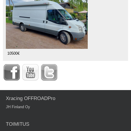
10500€
Xracing OFFROADPro
JH Finland Oy
TOIMITUS