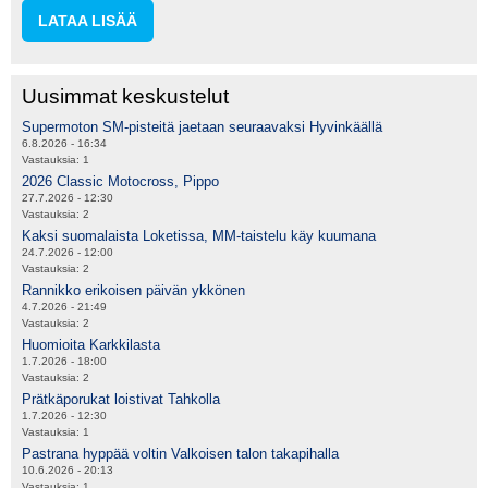
LATAA LISÄÄ
Uusimmat keskustelut
Supermoton SM-pisteitä jaetaan seuraavaksi Hyvinkäällä
6.8.2026 - 16:34
Vastauksia:
1
2026 Classic Motocross, Pippo
27.7.2026 - 12:30
Vastauksia:
2
Kaksi suomalaista Loketissa, MM-taistelu käy kuumana
24.7.2026 - 12:00
Vastauksia:
2
Rannikko erikoisen päivän ykkönen
4.7.2026 - 21:49
Vastauksia:
2
Huomioita Karkkilasta
1.7.2026 - 18:00
Vastauksia:
2
Prätkäporukat loistivat Tahkolla
1.7.2026 - 12:30
Vastauksia:
1
Pastrana hyppää voltin Valkoisen talon takapihalla
10.6.2026 - 20:13
Vastauksia:
1