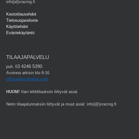
info[at]xracing.fi
Kestotilausehdot
Tietosuojaseloste
Käyttöehdot
Evästekäytäntö
TILAAJAPALVELU
3 4246 5390
puh. 0
Avoinna arkisin klo 8-16
offroadpro@atex.com
HUOM!
Vain lehtitilauksiin liittyvät asiat.
Netin tilaajatunnuksiin liittyvät ja muut asiat: info(@)xracing.fi