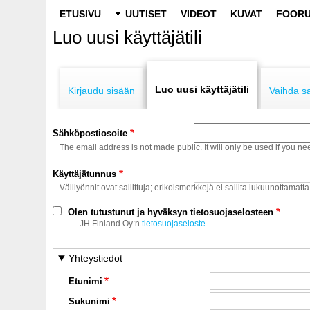
Main
ETUSIVU
UUTISET
VIDEOT
KUVAT
FOORU
navigation
Luo uusi käyttäjätili
Primary
tabs
Luo uusi käyttäjätili
Kirjaudu sisään
Vaihda s
Sähköpostiosoite
The email address is not made public. It will only be used if you ne
Käyttäjätunnus
Välilyönnit ovat sallittuja; erikoismerkkejä ei sallita lukuunottamatta
Olen tutustunut ja hyväksyn tietosuojaselosteen
JH Finland Oy:n
tietosuojaseloste
Yhteystiedot
Etunimi
Sukunimi