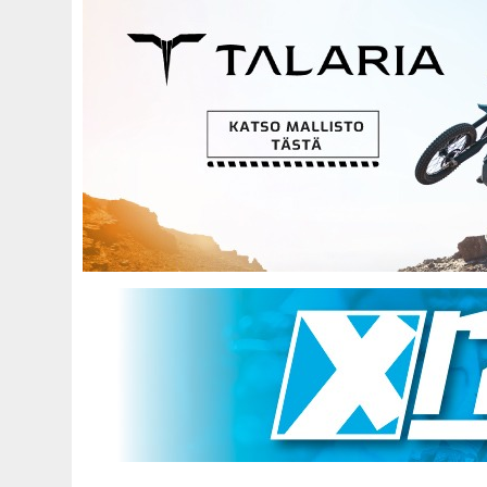
Hyppää
pääsisältöön