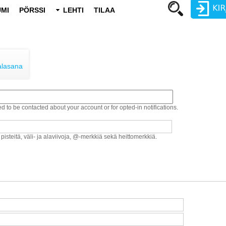
MI
PÖRSSI
LEHTI
TILAA
Käyttäjätunnus
Salasana
alasana
ed to be contacted about your account or for opted-in notifications.
Luo uusi käyttäjätili
Vaihda salasana
 pisteitä, väli- ja alaviivoja, @-merkkiä sekä heittomerkkiä.