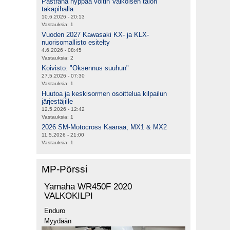
Pastrana hyppää voltin Valkoisen talon
takapihalla
10.6.2026 - 20:13
Vastauksia:
1
Vuoden 2027 Kawasaki KX- ja KLX-
nuorisomallisto esitelty
4.6.2026 - 08:45
Vastauksia:
2
Koivisto: "Oksennus suuhun"
27.5.2026 - 07:30
Vastauksia:
1
Huutoa ja keskisormen osoittelua kilpailun
järjestäjille
12.5.2026 - 12:42
Vastauksia:
1
2026 SM-Motocross Kaanaa, MX1 & MX2
11.5.2026 - 21:00
Vastauksia:
1
MP-Pörssi
Yamaha WR450F 2020
VALKOKILPI
Enduro
Myydään