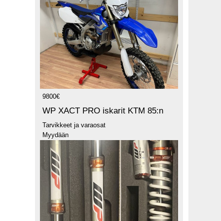
9800€
WP XACT PRO iskarit KTM 85:n
Tarvikkeet ja varaosat
Myydään