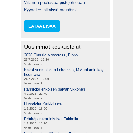
Villanen puolustaa pistejohtoaan
Kyyneleet silmissä metsässä
LATAA LISÄÄ
Uusimmat keskustelut
2026 Classic Motocross, Pippo
27.7.2026 - 12:30
Vastauksia:
2
Kaksi suomalaista Loketissa, MM-taistelu käy
kuumana
24.7.2026 - 12:00
Vastauksia:
2
Rannikko erikoisen päivän ykkönen
4.7.2026 - 21:49
Vastauksia:
2
Huomioita Karkkilasta
1.7.2026 - 18:00
Vastauksia:
2
Prätkäporukat loistivat Tahkolla
1.7.2026 - 12:30
Vastauksia:
1