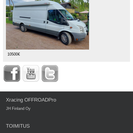
10500€
Xracing OFFROADPro
JH Finland Oy
TOIMITUS