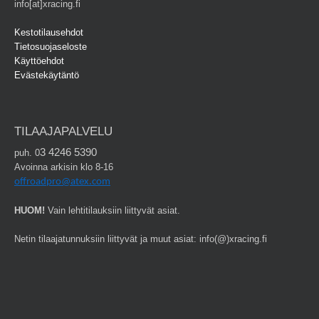
info[at]xracing.fi
Kestotilausehdot
Tietosuojaseloste
Käyttöehdot
Evästekäytäntö
TILAAJAPALVELU
3 4246 5390
puh. 0
Avoinna arkisin klo 8-16
offroadpro@atex.com
HUOM!
Vain lehtitilauksiin liittyvät asiat.
Netin tilaajatunnuksiin liittyvät ja muut asiat: info(@)xracing.fi