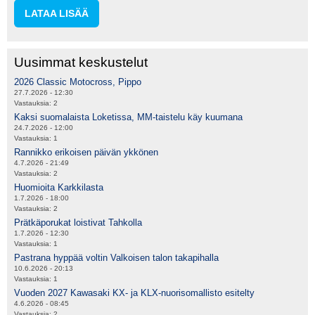
LATAA LISÄÄ
Uusimmat keskustelut
2026 Classic Motocross, Pippo
27.7.2026 - 12:30
Vastauksia:
2
Kaksi suomalaista Loketissa, MM-taistelu käy kuumana
24.7.2026 - 12:00
Vastauksia:
1
Rannikko erikoisen päivän ykkönen
4.7.2026 - 21:49
Vastauksia:
2
Huomioita Karkkilasta
1.7.2026 - 18:00
Vastauksia:
2
Prätkäporukat loistivat Tahkolla
1.7.2026 - 12:30
Vastauksia:
1
Pastrana hyppää voltin Valkoisen talon takapihalla
10.6.2026 - 20:13
Vastauksia:
1
Vuoden 2027 Kawasaki KX- ja KLX-nuorisomallisto esitelty
4.6.2026 - 08:45
Vastauksia:
2