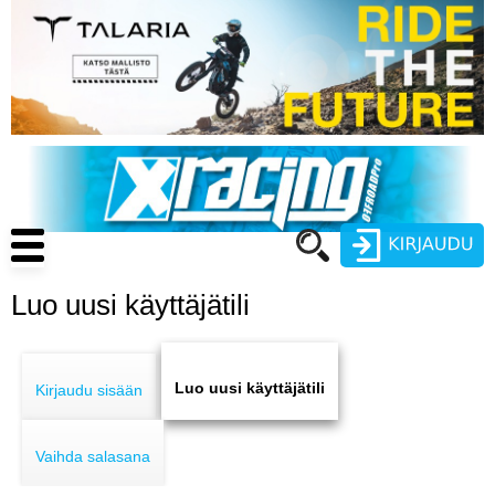
Hyppää
pääsisältöön
Main
navigation
Luo uusi käyttäjätili
Käyttäjätunnus
Primary
Salasana
ENDURO
tabs
Luo uusi käyttäjätili
Kirjaudu sisään
MOTOCROSS
Vaihda salasana
CROSS COUNTRY
Luo uusi käyttäjätili