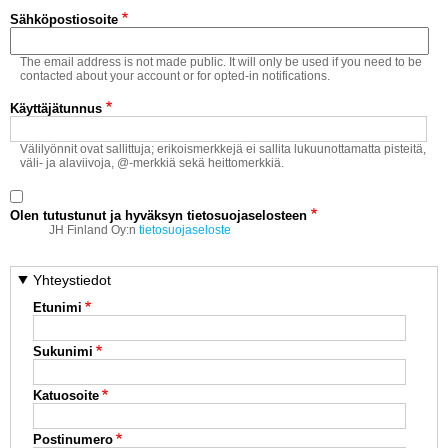
Vaihda salasana
Sähköpostiosoite
MUUT LAJIT
The email address is not made public. It will only be used if you need to be
YLEISTÄ ALALTA
contacted about your account or for opted-in notifications.
Käyttäjätunnus
LUE DIGILEHDET
Välilyönnit ovat sallittuja; erikoismerkkejä ei sallita lukuunottamatta pisteitä,
väli- ja alaviivoja, @-merkkiä sekä heittomerkkiä.
ASIAKASPALVELU JA
OHJEET
Olen tutustunut ja hyväksyn tietosuojaselosteen
MEDIATIEDOT
JH Finland Oy:n
tietosuojaseloste
YHTEYSTIEDOT
Yhteystiedot
Etunimi
Sukunimi
Katuosoite
Postinumero