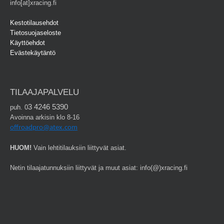
info[at]xracing.fi
Kestotilausehdot
Tietosuojaseloste
Käyttöehdot
Evästekäytäntö
TILAAJAPALVELU
3 4246 5390
puh. 0
Avoinna arkisin klo 8-16
offroadpro@atex.com
HUOM!
Vain lehtitilauksiin liittyvät asiat.
Netin tilaajatunnuksiin liittyvät ja muut asiat: info(@)xracing.fi