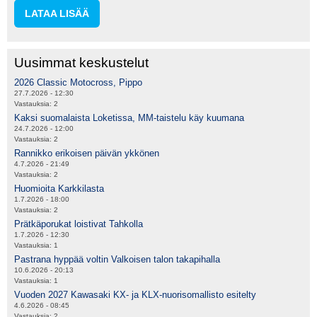
LATAA LISÄÄ
Uusimmat keskustelut
2026 Classic Motocross, Pippo
27.7.2026 - 12:30
Vastauksia:
2
Kaksi suomalaista Loketissa, MM-taistelu käy kuumana
24.7.2026 - 12:00
Vastauksia:
2
Rannikko erikoisen päivän ykkönen
4.7.2026 - 21:49
Vastauksia:
2
Huomioita Karkkilasta
1.7.2026 - 18:00
Vastauksia:
2
Prätkäporukat loistivat Tahkolla
1.7.2026 - 12:30
Vastauksia:
1
Pastrana hyppää voltin Valkoisen talon takapihalla
10.6.2026 - 20:13
Vastauksia:
1
Vuoden 2027 Kawasaki KX- ja KLX-nuorisomallisto esitelty
4.6.2026 - 08:45
Vastauksia:
2