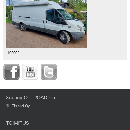
10500€
Xracing OFFROADPro
JH Finland Oy
TOIMITUS