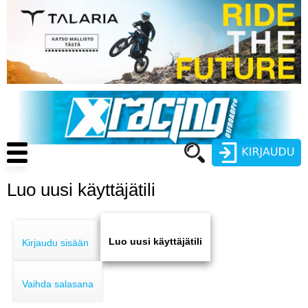
Hyppää
pääsisältöön
Main
navigation
Luo uusi käyttäjätili
Käyttäjätunnus
Primary
Salasana
ENDURO
tabs
Luo uusi käyttäjätili
Kirjaudu sisään
MOTOCROSS
Vaihda salasana
CROSS COUNTRY
Luo uusi käyttäjätili