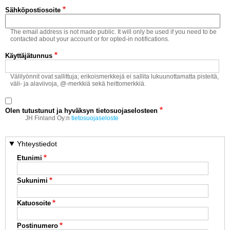
Vaihda salasana
Sähköpostiosoite
MUUT LAJIT
The email address is not made public. It will only be used if you need to be
YLEISTÄ ALALTA
contacted about your account or for opted-in notifications.
Käyttäjätunnus
LUE DIGILEHDET
Välilyönnit ovat sallittuja; erikoismerkkejä ei sallita lukuunottamatta pisteitä,
väli- ja alaviivoja, @-merkkiä sekä heittomerkkiä.
ASIAKASPALVELU JA
OHJEET
Olen tutustunut ja hyväksyn tietosuojaselosteen
MEDIATIEDOT
JH Finland Oy:n
tietosuojaseloste
YHTEYSTIEDOT
Yhteystiedot
Etunimi
Sukunimi
Katuosoite
Postinumero