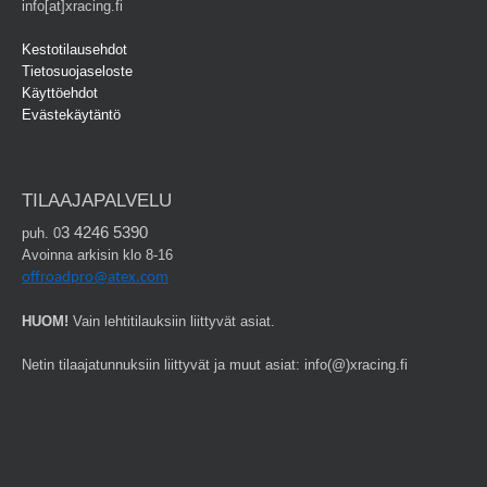
info[at]xracing.fi
Kestotilausehdot
Tietosuojaseloste
Käyttöehdot
Evästekäytäntö
TILAAJAPALVELU
3 4246 5390
puh. 0
Avoinna arkisin klo 8-16
offroadpro@atex.com
HUOM!
Vain lehtitilauksiin liittyvät asiat.
Netin tilaajatunnuksiin liittyvät ja muut asiat: info(@)xracing.fi