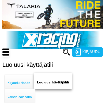
Hyppää
pääsisältöön
Main
navigation
Luo uusi käyttäjätili
Käyttäjätunnus
Primary
Salasana
ENDURO
tabs
Luo uusi käyttäjätili
Kirjaudu sisään
MOTOCROSS
Vaihda salasana
CROSS COUNTRY
Luo uusi käyttäjätili