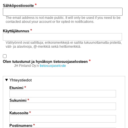
Vaihda salasana
Sähköpostiosoite
MUUT LAJIT
The email address is not made public. It will only be used if you need to be
YLEISTÄ ALALTA
contacted about your account or for opted-in notifications.
Käyttäjätunnus
LUE DIGILEHDET
Välilyönnit ovat sallittuja; erikoismerkkejä ei sallita lukuunottamatta pisteitä,
väli- ja alaviivoja, @-merkkiä sekä heittomerkkiä.
ASIAKASPALVELU JA
OHJEET
Olen tutustunut ja hyväksyn tietosuojaselosteen
MEDIATIEDOT
JH Finland Oy:n
tietosuojaseloste
YHTEYSTIEDOT
Yhteystiedot
Etunimi
Sukunimi
Katuosoite
Postinumero