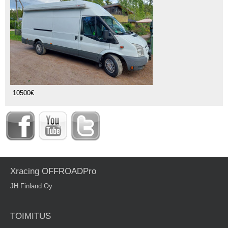
10500€
Xracing OFFROADPro
JH Finland Oy
TOIMITUS