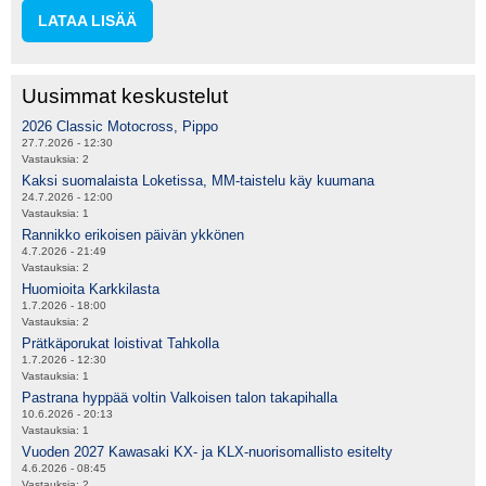
LATAA LISÄÄ
Uusimmat keskustelut
2026 Classic Motocross, Pippo
27.7.2026 - 12:30
Vastauksia:
2
Kaksi suomalaista Loketissa, MM-taistelu käy kuumana
24.7.2026 - 12:00
Vastauksia:
1
Rannikko erikoisen päivän ykkönen
4.7.2026 - 21:49
Vastauksia:
2
Huomioita Karkkilasta
1.7.2026 - 18:00
Vastauksia:
2
Prätkäporukat loistivat Tahkolla
1.7.2026 - 12:30
Vastauksia:
1
Pastrana hyppää voltin Valkoisen talon takapihalla
10.6.2026 - 20:13
Vastauksia:
1
Vuoden 2027 Kawasaki KX- ja KLX-nuorisomallisto esitelty
4.6.2026 - 08:45
Vastauksia:
2