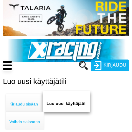
Hyppää
pääsisältöön
Main
navigation
Luo uusi käyttäjätili
Käyttäjätunnus
Primary
Salasana
ENDURO
tabs
Luo uusi käyttäjätili
Kirjaudu sisään
MOTOCROSS
Vaihda salasana
CROSS COUNTRY
Luo uusi käyttäjätili