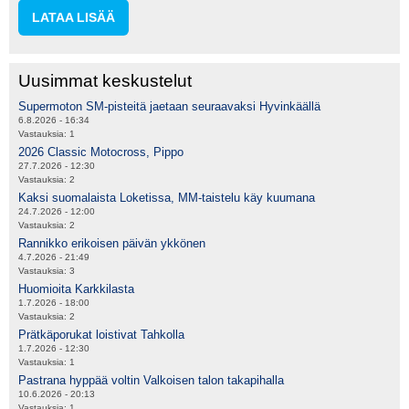
LATAA LISÄÄ
Uusimmat keskustelut
Supermoton SM-pisteitä jaetaan seuraavaksi Hyvinkäällä
6.8.2026 - 16:34
Vastauksia:
1
2026 Classic Motocross, Pippo
27.7.2026 - 12:30
Vastauksia:
2
Kaksi suomalaista Loketissa, MM-taistelu käy kuumana
24.7.2026 - 12:00
Vastauksia:
2
Rannikko erikoisen päivän ykkönen
4.7.2026 - 21:49
Vastauksia:
3
Huomioita Karkkilasta
1.7.2026 - 18:00
Vastauksia:
2
Prätkäporukat loistivat Tahkolla
1.7.2026 - 12:30
Vastauksia:
1
Pastrana hyppää voltin Valkoisen talon takapihalla
10.6.2026 - 20:13
Vastauksia:
1