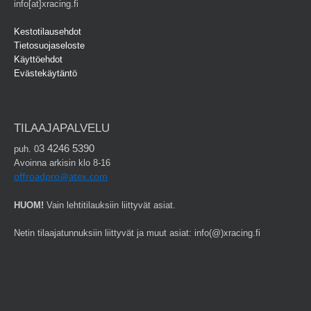
info[at]xracing.fi
Kestotilausehdot
Tietosuojaseloste
Käyttöehdot
Evästekäytäntö
TILAAJAPALVELU
3 4246 5390
puh. 0
Avoinna arkisin klo 8-16
offroadpro@atex.com
HUOM!
Vain lehtitilauksiin liittyvät asiat.
Netin tilaajatunnuksiin liittyvät ja muut asiat: info(@)xracing.fi