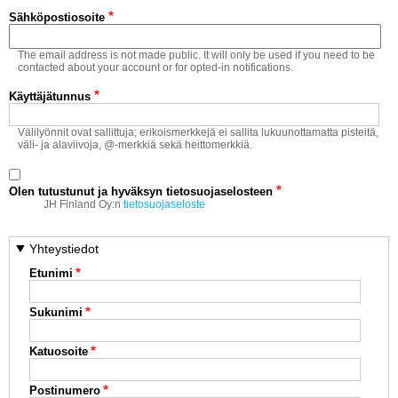
Vaihda salasana
Sähköpostiosoite
MUUT LAJIT
The email address is not made public. It will only be used if you need to be
YLEISTÄ ALALTA
contacted about your account or for opted-in notifications.
Käyttäjätunnus
LUE DIGILEHDET
Välilyönnit ovat sallittuja; erikoismerkkejä ei sallita lukuunottamatta pisteitä,
väli- ja alaviivoja, @-merkkiä sekä heittomerkkiä.
ASIAKASPALVELU JA
OHJEET
Olen tutustunut ja hyväksyn tietosuojaselosteen
MEDIATIEDOT
JH Finland Oy:n
tietosuojaseloste
YHTEYSTIEDOT
Yhteystiedot
Etunimi
Sukunimi
Katuosoite
Postinumero