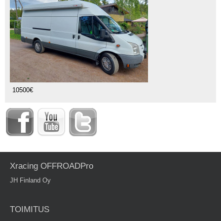
10500€
Xracing OFFROADPro
JH Finland Oy
TOIMITUS