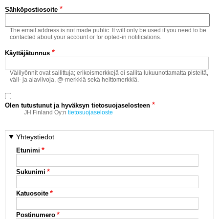
Vaihda salasana
Sähköpostiosoite
MUUT LAJIT
The email address is not made public. It will only be used if you need to be
YLEISTÄ ALALTA
contacted about your account or for opted-in notifications.
Käyttäjätunnus
LUE DIGILEHDET
Välilyönnit ovat sallittuja; erikoismerkkejä ei sallita lukuunottamatta pisteitä,
väli- ja alaviivoja, @-merkkiä sekä heittomerkkiä.
ASIAKASPALVELU JA
OHJEET
Olen tutustunut ja hyväksyn tietosuojaselosteen
MEDIATIEDOT
JH Finland Oy:n
tietosuojaseloste
YHTEYSTIEDOT
Yhteystiedot
Etunimi
Sukunimi
Katuosoite
Postinumero