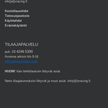
info[at]xracing.fi
Kestotilausehdot
Tietosuojaseloste
Käyttöehdot
Evästekäytäntö
TILAAJAPALVELU
3 4246 5390
puh. 0
Avoinna arkisin klo 8-16
offroadpro@atex.com
HUOM!
Vain lehtitilauksiin liittyvät asiat.
Netin tilaajatunnuksiin liittyvät ja muut asiat: info(@)xracing.fi