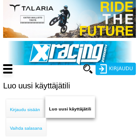
Hyppää
pääsisältöön
Main
navigation
Luo uusi käyttäjätili
Käyttäjätunnus
Primary
Salasana
ENDURO
tabs
Luo uusi käyttäjätili
Kirjaudu sisään
MOTOCROSS
Vaihda salasana
CROSS COUNTRY
Luo uusi käyttäjätili