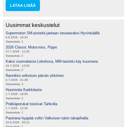
LATAA LISÄÄ
Uusimmat keskustelut
Supermoton SM-pisteitä jaetaan seuraavaksi Hyvinkäällä
6.8.2026 - 16:34
Vastauksia:
1
2026 Classic Motocross, Pippo
27.7.2026 - 12:30
Vastauksia:
2
Kaksi suomalaista Loketissa, MM-taistelu käy kuumana
24.7.2026 - 12:00
Vastauksia:
2
Rannikko erikoisen päivän ykkönen
4.7.2026 - 21:49
Vastauksia:
3
Huomioita Karkkilasta
1.7.2026 - 18:00
Vastauksia:
2
Prätkäporukat loistivat Tahkolla
1.7.2026 - 12:30
Vastauksia:
1
Pastrana hyppää voltin Valkoisen talon takapihalla
10.6.2026 - 20:13
Vastauksia:
1