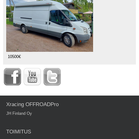
10500€
Xracing OFFROADPro
JH Finland Oy
TOIMITUS