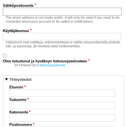
Vaihda salasana
Sähköpostiosoite
MUUT LAJIT
The email address is not made public. It will only be used if you need to be
YLEISTÄ ALALTA
contacted about your account or for opted-in notifications.
Käyttäjätunnus
LUE DIGILEHDET
Välilyönnit ovat sallittuja; erikoismerkkejä ei sallita lukuunottamatta pisteitä,
väli- ja alaviivoja, @-merkkiä sekä heittomerkkiä.
ASIAKASPALVELU JA
OHJEET
Olen tutustunut ja hyväksyn tietosuojaselosteen
MEDIATIEDOT
JH Finland Oy:n
tietosuojaseloste
YHTEYSTIEDOT
Yhteystiedot
Etunimi
Sukunimi
Katuosoite
Postinumero