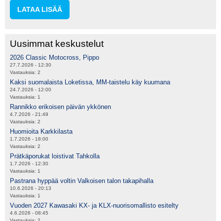
LATAA LISÄÄ
Uusimmat keskustelut
2026 Classic Motocross, Pippo
27.7.2026 - 12:30
Vastauksia:
2
Kaksi suomalaista Loketissa, MM-taistelu käy kuumana
24.7.2026 - 12:00
Vastauksia:
1
Rannikko erikoisen päivän ykkönen
4.7.2026 - 21:49
Vastauksia:
2
Huomioita Karkkilasta
1.7.2026 - 18:00
Vastauksia:
2
Prätkäporukat loistivat Tahkolla
1.7.2026 - 12:30
Vastauksia:
1
Pastrana hyppää voltin Valkoisen talon takapihalla
10.6.2026 - 20:13
Vastauksia:
1
Vuoden 2027 Kawasaki KX- ja KLX-nuorisomallisto esitelty
4.6.2026 - 08:45
Vastauksia:
2