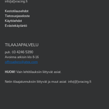
info[at]xracing.fi
Kestotilausehdot
Tietosuojaseloste
Käyttöehdot
Evästekäytäntö
TILAAJAPALVELU
3 4246 5390
puh. 0
Avoinna arkisin klo 8-16
offroadpro@atex.com
HUOM!
Vain lehtitilauksiin liittyvät asiat.
Netin tilaajatunnuksiin liittyvät ja muut asiat: info(@)xracing.fi