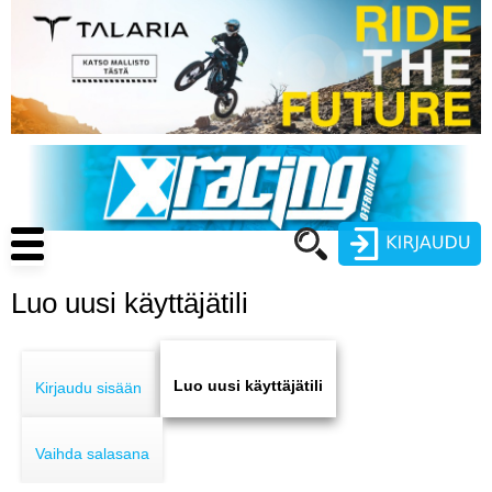
Hyppää
pääsisältöön
Main
navigation
Luo uusi käyttäjätili
Käyttäjätunnus
Primary
Salasana
ENDURO
tabs
Luo uusi käyttäjätili
Kirjaudu sisään
MOTOCROSS
Vaihda salasana
CROSS COUNTRY
Luo uusi käyttäjätili