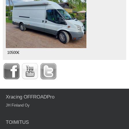
10500€
Xracing OFFROADPro
JH Finland Oy
TOIMITUS