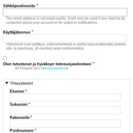
Vaihda salasana
Sähköpostiosoite
MUUT LAJIT
The email address is not made public. It will only be used if you need to be
YLEISTÄ ALALTA
contacted about your account or for opted-in notifications.
Käyttäjätunnus
LUE DIGILEHDET
Välilyönnit ovat sallittuja; erikoismerkkejä ei sallita lukuunottamatta pisteitä,
väli- ja alaviivoja, @-merkkiä sekä heittomerkkiä.
ASIAKASPALVELU JA
OHJEET
Olen tutustunut ja hyväksyn tietosuojaselosteen
MEDIATIEDOT
JH Finland Oy:n
tietosuojaseloste
YHTEYSTIEDOT
Yhteystiedot
Etunimi
Sukunimi
Katuosoite
Postinumero