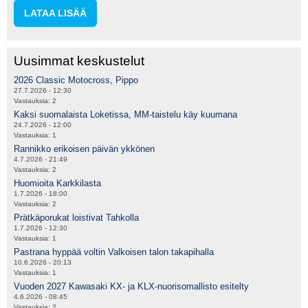
LATAA LISÄÄ
Uusimmat keskustelut
2026 Classic Motocross, Pippo
27.7.2026 - 12:30
Vastauksia:
2
Kaksi suomalaista Loketissa, MM-taistelu käy kuumana
24.7.2026 - 12:00
Vastauksia:
1
Rannikko erikoisen päivän ykkönen
4.7.2026 - 21:49
Vastauksia:
2
Huomioita Karkkilasta
1.7.2026 - 18:00
Vastauksia:
2
Prätkäporukat loistivat Tahkolla
1.7.2026 - 12:30
Vastauksia:
1
Pastrana hyppää voltin Valkoisen talon takapihalla
10.6.2026 - 20:13
Vastauksia:
1
Vuoden 2027 Kawasaki KX- ja KLX-nuorisomallisto esitelty
4.6.2026 - 08:45
Vastauksia:
2