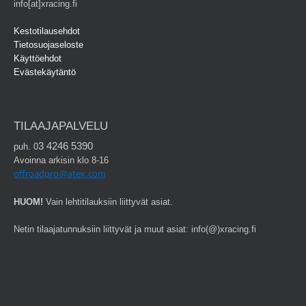
info[at]xracing.fi
Kestotilausehdot
Tietosuojaseloste
Käyttöehdot
Evästekäytäntö
TILAAJAPALVELU
3 4246 5390
puh. 0
Avoinna arkisin klo 8-16
offroadpro@atex.com
HUOM!
Vain lehtitilauksiin liittyvät asiat.
Netin tilaajatunnuksiin liittyvät ja muut asiat: info(@)xracing.fi