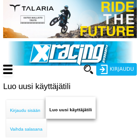
Hyppää
pääsisältöön
Main
navigation
Luo uusi käyttäjätili
Käyttäjätunnus
Primary
Salasana
ENDURO
tabs
Luo uusi käyttäjätili
Kirjaudu sisään
MOTOCROSS
Vaihda salasana
CROSS COUNTRY
Luo uusi käyttäjätili