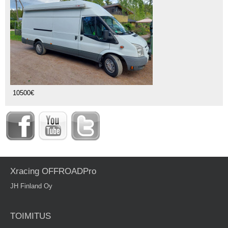
10500€
Xracing OFFROADPro
JH Finland Oy
TOIMITUS