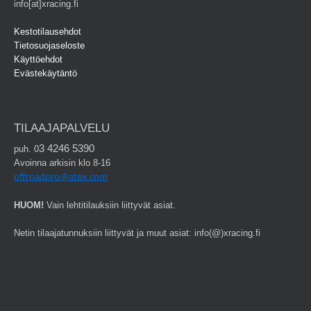
info[at]xracing.fi
Kestotilausehdot
Tietosuojaseloste
Käyttöehdot
Evästekäytäntö
TILAAJAPALVELU
3 4246 5390
puh. 0
Avoinna arkisin klo 8-16
offroadpro@atex.com
HUOM!
Vain lehtitilauksiin liittyvät asiat.
Netin tilaajatunnuksiin liittyvät ja muut asiat: info(@)xracing.fi