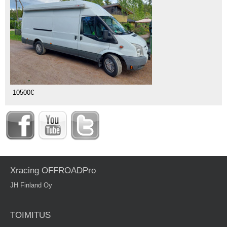
10500€
Xracing OFFROADPro
JH Finland Oy
TOIMITUS