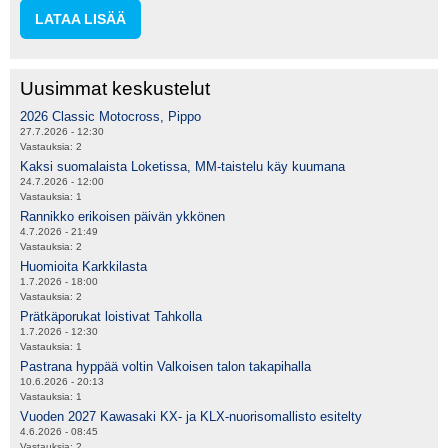
LATAA LISÄÄ
Uusimmat keskustelut
2026 Classic Motocross, Pippo
27.7.2026 - 12:30
Vastauksia:
2
Kaksi suomalaista Loketissa, MM-taistelu käy kuumana
24.7.2026 - 12:00
Vastauksia:
1
Rannikko erikoisen päivän ykkönen
4.7.2026 - 21:49
Vastauksia:
2
Huomioita Karkkilasta
1.7.2026 - 18:00
Vastauksia:
2
Prätkäporukat loistivat Tahkolla
1.7.2026 - 12:30
Vastauksia:
1
Pastrana hyppää voltin Valkoisen talon takapihalla
10.6.2026 - 20:13
Vastauksia:
1
Vuoden 2027 Kawasaki KX- ja KLX-nuorisomallisto esitelty
4.6.2026 - 08:45
Vastauksia:
2