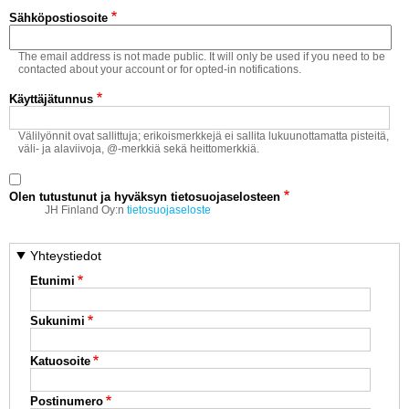
Vaihda salasana
Sähköpostiosoite
MUUT LAJIT
The email address is not made public. It will only be used if you need to be
YLEISTÄ ALALTA
contacted about your account or for opted-in notifications.
Käyttäjätunnus
LUE DIGILEHDET
Välilyönnit ovat sallittuja; erikoismerkkejä ei sallita lukuunottamatta pisteitä,
väli- ja alaviivoja, @-merkkiä sekä heittomerkkiä.
ASIAKASPALVELU JA
OHJEET
Olen tutustunut ja hyväksyn tietosuojaselosteen
MEDIATIEDOT
JH Finland Oy:n
tietosuojaseloste
YHTEYSTIEDOT
Yhteystiedot
Etunimi
Sukunimi
Katuosoite
Postinumero