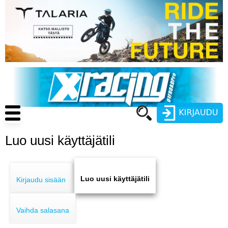
Hyppää
pääsisältöön
Main
navigation
Luo uusi käyttäjätili
Käyttäjätunnus
Primary
Salasana
ENDURO
tabs
Luo uusi käyttäjätili
Kirjaudu sisään
MOTOCROSS
Vaihda salasana
CROSS COUNTRY
Luo uusi käyttäjätili