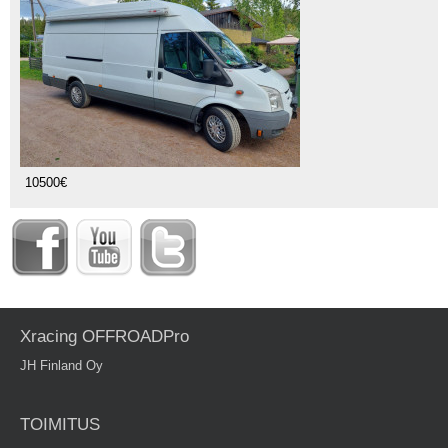
10500€
Xracing OFFROADPro
JH Finland Oy
TOIMITUS