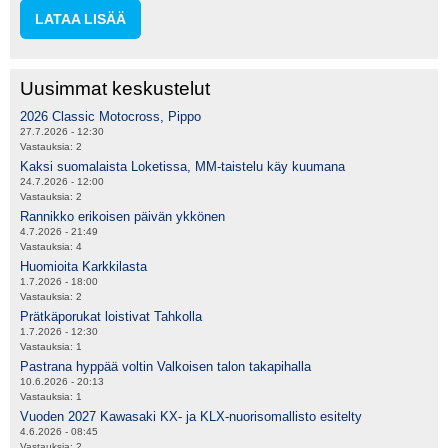
LATAA LISÄÄ
Uusimmat keskustelut
2026 Classic Motocross, Pippo
27.7.2026 - 12:30
Vastauksia:
2
Kaksi suomalaista Loketissa, MM-taistelu käy kuumana
24.7.2026 - 12:00
Vastauksia:
2
Rannikko erikoisen päivän ykkönen
4.7.2026 - 21:49
Vastauksia:
4
Huomioita Karkkilasta
1.7.2026 - 18:00
Vastauksia:
2
Prätkäporukat loistivat Tahkolla
1.7.2026 - 12:30
Vastauksia:
1
Pastrana hyppää voltin Valkoisen talon takapihalla
10.6.2026 - 20:13
Vastauksia:
1
Vuoden 2027 Kawasaki KX- ja KLX-nuorisomallisto esitelty
4.6.2026 - 08:45
Vastauksia:
2