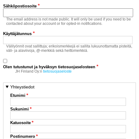
Vaihda salasana
Sähköpostiosoite
MUUT LAJIT
The email address is not made public. It will only be used if you need to be
YLEISTÄ ALALTA
contacted about your account or for opted-in notifications.
Käyttäjätunnus
LUE DIGILEHDET
Välilyönnit ovat sallittuja; erikoismerkkejä ei sallita lukuunottamatta pisteitä,
väli- ja alaviivoja, @-merkkiä sekä heittomerkkiä.
ASIAKASPALVELU JA
OHJEET
Olen tutustunut ja hyväksyn tietosuojaselosteen
MEDIATIEDOT
JH Finland Oy:n
tietosuojaseloste
YHTEYSTIEDOT
Yhteystiedot
Etunimi
Sukunimi
Katuosoite
Postinumero