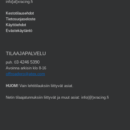
info[at]xracing.fi
Kestotilausehdot
Tietosuojaseloste
Käyttöehdot
Evästekäytäntö
TILAAJAPALVELU
3 4246 5390
puh. 0
Avoinna arkisin klo 8-16
offroadpro@atex.com
HUOM!
Vain lehtitilauksiin liittyvät asiat.
Netin tilaajatunnuksiin liittyvät ja muut asiat: info(@)xracing.fi