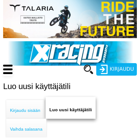
Hyppää
pääsisältöön
Main
navigation
Luo uusi käyttäjätili
Käyttäjätunnus
Primary
Salasana
ENDURO
tabs
Luo uusi käyttäjätili
Kirjaudu sisään
MOTOCROSS
Vaihda salasana
CROSS COUNTRY
Luo uusi käyttäjätili