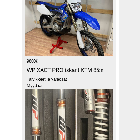
9800€
WP XACT PRO iskarit KTM 85:n
Tarvikkeet ja varaosat
Myydään