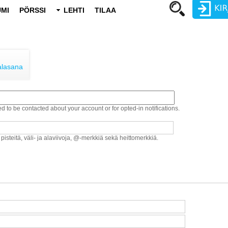
MI
PÖRSSI
LEHTI
TILAA
Käyttäjätunnus
Salasana
alasana
ed to be contacted about your account or for opted-in notifications.
Luo uusi käyttäjätili
Vaihda salasana
 pisteitä, väli- ja alaviivoja, @-merkkiä sekä heittomerkkiä.