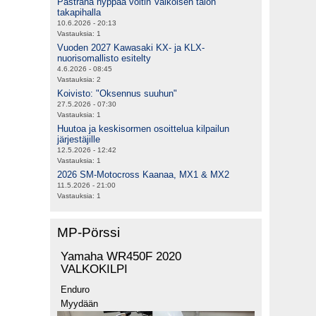
Pastrana hyppää voltin Valkoisen talon
takapihalla
10.6.2026 - 20:13
Vastauksia:
1
Vuoden 2027 Kawasaki KX- ja KLX-
nuorisomallisto esitelty
4.6.2026 - 08:45
Vastauksia:
2
Koivisto: "Oksennus suuhun"
27.5.2026 - 07:30
Vastauksia:
1
Huutoa ja keskisormen osoittelua kilpailun
järjestäjille
12.5.2026 - 12:42
Vastauksia:
1
2026 SM-Motocross Kaanaa, MX1 & MX2
11.5.2026 - 21:00
Vastauksia:
1
MP-Pörssi
Yamaha WR450F 2020
VALKOKILPI
Enduro
Myydään