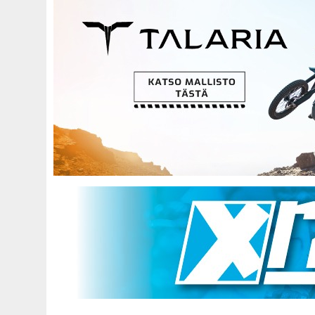
Hyppää
pääsisältöön