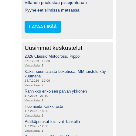
Villanen puolustaa pistejohtoaan
Kyyneleet silmissä metsässä
LATAA LISÄÄ
Uusimmat keskustelut
2026 Classic Motocross, Pippo
27.7.2026 - 12:30
Vastauksia:
2
Kaksi suomalaista Loketissa, MM-taistelu käy
kuumana
24.7.2026 - 12:00
Vastauksia:
2
Rannikko erikoisen päivän ykkönen
4.7.2026 - 21:49
Vastauksia:
2
Huomioita Karkkilasta
1.7.2026 - 18:00
Vastauksia:
2
Prätkäporukat loistivat Tahkolla
1.7.2026 - 12:30
Vastauksia:
1