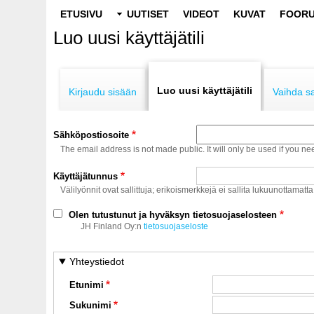
Main
ETUSIVU
UUTISET
VIDEOT
KUVAT
FOORU
navigation
Luo uusi käyttäjätili
Primary
tabs
Luo uusi käyttäjätili
Kirjaudu sisään
Vaihda s
Sähköpostiosoite
The email address is not made public. It will only be used if you ne
Käyttäjätunnus
Välilyönnit ovat sallittuja; erikoismerkkejä ei sallita lukuunottamatta
Olen tutustunut ja hyväksyn tietosuojaselosteen
JH Finland Oy:n
tietosuojaseloste
Yhteystiedot
Etunimi
Sukunimi