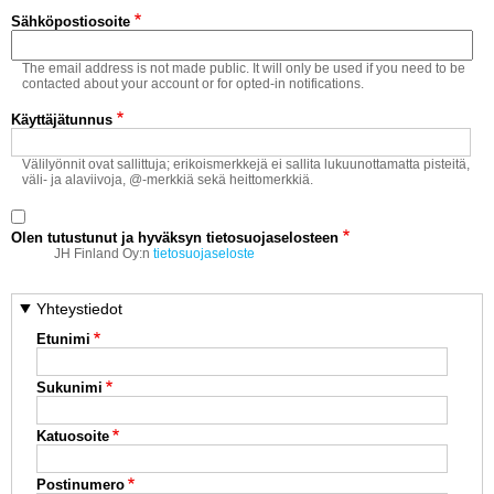
Vaihda salasana
Sähköpostiosoite
MUUT LAJIT
The email address is not made public. It will only be used if you need to be
YLEISTÄ ALALTA
contacted about your account or for opted-in notifications.
Käyttäjätunnus
LUE DIGILEHDET
Välilyönnit ovat sallittuja; erikoismerkkejä ei sallita lukuunottamatta pisteitä,
väli- ja alaviivoja, @-merkkiä sekä heittomerkkiä.
ASIAKASPALVELU JA
OHJEET
Olen tutustunut ja hyväksyn tietosuojaselosteen
MEDIATIEDOT
JH Finland Oy:n
tietosuojaseloste
YHTEYSTIEDOT
Yhteystiedot
Etunimi
Sukunimi
Katuosoite
Postinumero