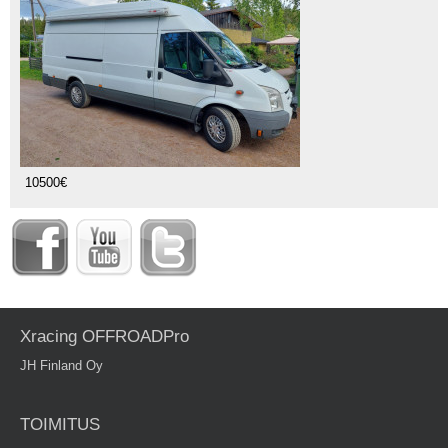
10500€
Xracing OFFROADPro
JH Finland Oy
TOIMITUS