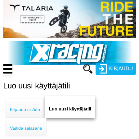
Hyppää
pääsisältöön
Main
navigation
Luo uusi käyttäjätili
Käyttäjätunnus
Primary
Salasana
ENDURO
tabs
Luo uusi käyttäjätili
Kirjaudu sisään
MOTOCROSS
Vaihda salasana
CROSS COUNTRY
Luo uusi käyttäjätili