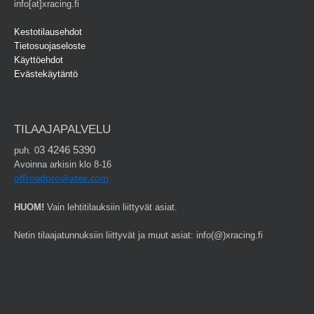
info[at]xracing.fi
Kestotilausehdot
Tietosuojaseloste
Käyttöehdot
Evästekäytäntö
TILAAJAPALVELU
3 4246 5390
puh. 0
Avoinna arkisin klo 8-16
offroadpro@atex.com
HUOM!
Vain lehtitilauksiin liittyvät asiat.
Netin tilaajatunnuksiin liittyvät ja muut asiat: info(@)xracing.fi