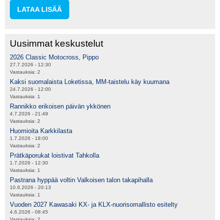
LATAA LISÄÄ
Uusimmat keskustelut
2026 Classic Motocross, Pippo
27.7.2026 - 12:30
Vastauksia:
2
Kaksi suomalaista Loketissa, MM-taistelu käy kuumana
24.7.2026 - 12:00
Vastauksia:
1
Rannikko erikoisen päivän ykkönen
4.7.2026 - 21:49
Vastauksia:
2
Huomioita Karkkilasta
1.7.2026 - 18:00
Vastauksia:
2
Prätkäporukat loistivat Tahkolla
1.7.2026 - 12:30
Vastauksia:
1
Pastrana hyppää voltin Valkoisen talon takapihalla
10.6.2026 - 20:13
Vastauksia:
1
Vuoden 2027 Kawasaki KX- ja KLX-nuorisomallisto esitelty
4.6.2026 - 08:45
Vastauksia:
2