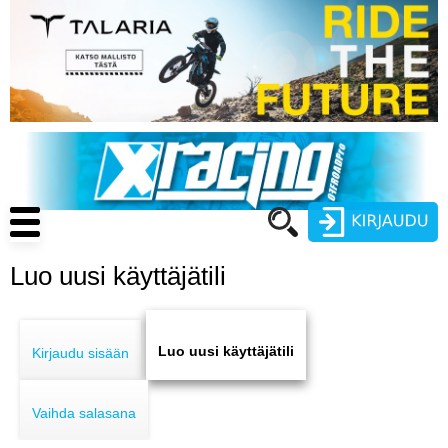
Hyppää
pääsisältöön
Main
navigation
Luo uusi käyttäjätili
Käyttäjätunnus
Primary
Salasana
ENDURO
tabs
Luo uusi käyttäjätili
Kirjaudu sisään
MOTOCROSS
Vaihda salasana
CROSS COUNTRY
Luo uusi käyttäjätili