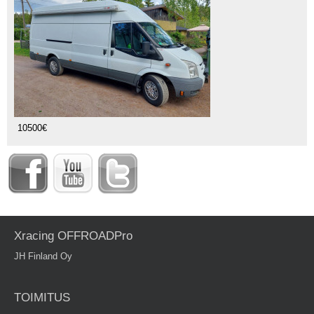
10500€
Xracing OFFROADPro
JH Finland Oy
TOIMITUS