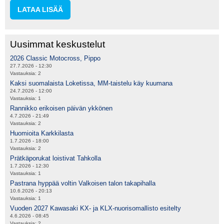
LATAA LISÄÄ
Uusimmat keskustelut
2026 Classic Motocross, Pippo
27.7.2026 - 12:30
Vastauksia:
2
Kaksi suomalaista Loketissa, MM-taistelu käy kuumana
24.7.2026 - 12:00
Vastauksia:
1
Rannikko erikoisen päivän ykkönen
4.7.2026 - 21:49
Vastauksia:
2
Huomioita Karkkilasta
1.7.2026 - 18:00
Vastauksia:
2
Prätkäporukat loistivat Tahkolla
1.7.2026 - 12:30
Vastauksia:
1
Pastrana hyppää voltin Valkoisen talon takapihalla
10.6.2026 - 20:13
Vastauksia:
1
Vuoden 2027 Kawasaki KX- ja KLX-nuorisomallisto esitelty
4.6.2026 - 08:45
Vastauksia:
2