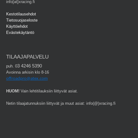
info[at]xracing.fi
Kestotilausehdot
Tietosuojaseloste
Käyttöehdot
Evästekäytäntö
TILAAJAPALVELU
3 4246 5390
puh. 0
Avoinna arkisin klo 8-16
offroadpro@atex.com
HUOM!
Vain lehtitilauksiin liittyvät asiat.
Netin tilaajatunnuksiin liittyvät ja muut asiat: info(@)xracing.fi