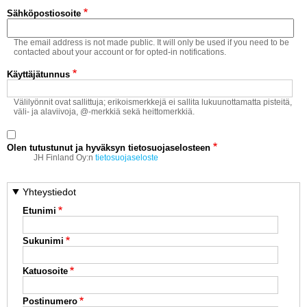
Vaihda salasana
Sähköpostiosoite
MUUT LAJIT
The email address is not made public. It will only be used if you need to be
YLEISTÄ ALALTA
contacted about your account or for opted-in notifications.
Käyttäjätunnus
LUE DIGILEHDET
Välilyönnit ovat sallittuja; erikoismerkkejä ei sallita lukuunottamatta pisteitä,
väli- ja alaviivoja, @-merkkiä sekä heittomerkkiä.
ASIAKASPALVELU JA
OHJEET
Olen tutustunut ja hyväksyn tietosuojaselosteen
MEDIATIEDOT
JH Finland Oy:n
tietosuojaseloste
YHTEYSTIEDOT
Yhteystiedot
Etunimi
Sukunimi
Katuosoite
Postinumero