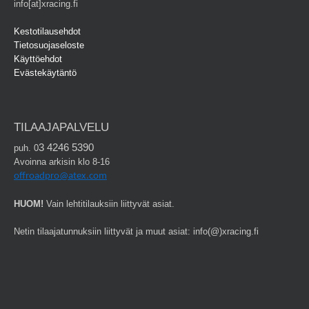
info[at]xracing.fi
Kestotilausehdot
Tietosuojaseloste
Käyttöehdot
Evästekäytäntö
TILAAJAPALVELU
3 4246 5390
puh. 0
Avoinna arkisin klo 8-16
offroadpro@atex.com
HUOM!
Vain lehtitilauksiin liittyvät asiat.
Netin tilaajatunnuksiin liittyvät ja muut asiat: info(@)xracing.fi