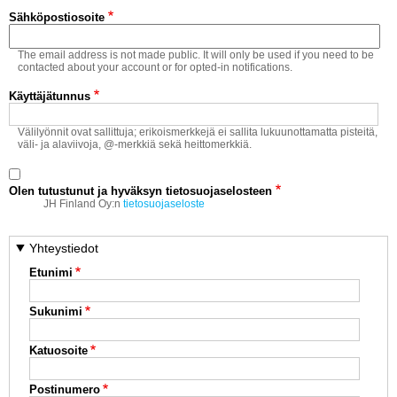
Vaihda salasana
Sähköpostiosoite
MUUT LAJIT
The email address is not made public. It will only be used if you need to be
YLEISTÄ ALALTA
contacted about your account or for opted-in notifications.
Käyttäjätunnus
LUE DIGILEHDET
Välilyönnit ovat sallittuja; erikoismerkkejä ei sallita lukuunottamatta pisteitä,
väli- ja alaviivoja, @-merkkiä sekä heittomerkkiä.
ASIAKASPALVELU JA
OHJEET
Olen tutustunut ja hyväksyn tietosuojaselosteen
MEDIATIEDOT
JH Finland Oy:n
tietosuojaseloste
YHTEYSTIEDOT
Yhteystiedot
Etunimi
Sukunimi
Katuosoite
Postinumero