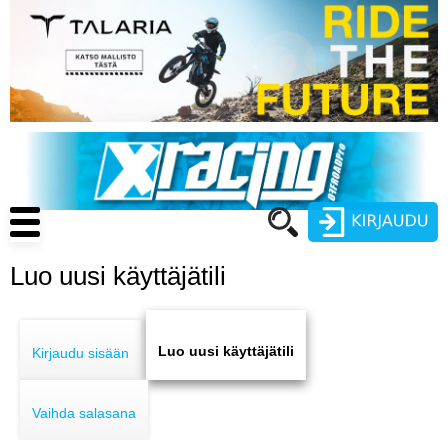
Hyppää
pääsisältöön
Main
navigation
Luo uusi käyttäjätili
Käyttäjätunnus
Primary
Salasana
ENDURO
tabs
Luo uusi käyttäjätili
Kirjaudu sisään
MOTOCROSS
Vaihda salasana
CROSS COUNTRY
Luo uusi käyttäjätili