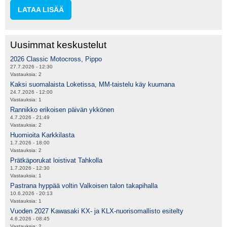
LATAA LISÄÄ
Uusimmat keskustelut
2026 Classic Motocross, Pippo
27.7.2026 - 12:30
Vastauksia:
2
Kaksi suomalaista Loketissa, MM-taistelu käy kuumana
24.7.2026 - 12:00
Vastauksia:
1
Rannikko erikoisen päivän ykkönen
4.7.2026 - 21:49
Vastauksia:
2
Huomioita Karkkilasta
1.7.2026 - 18:00
Vastauksia:
2
Prätkäporukat loistivat Tahkolla
1.7.2026 - 12:30
Vastauksia:
1
Pastrana hyppää voltin Valkoisen talon takapihalla
10.6.2026 - 20:13
Vastauksia:
1
Vuoden 2027 Kawasaki KX- ja KLX-nuorisomallisto esitelty
4.6.2026 - 08:45
Vastauksia:
2