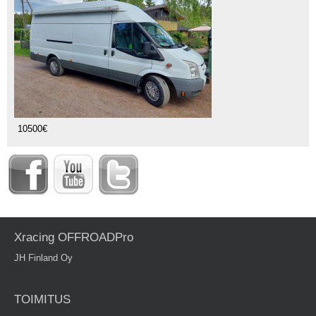
10500€
Xracing OFFROADPro
JH Finland Oy
TOIMITUS