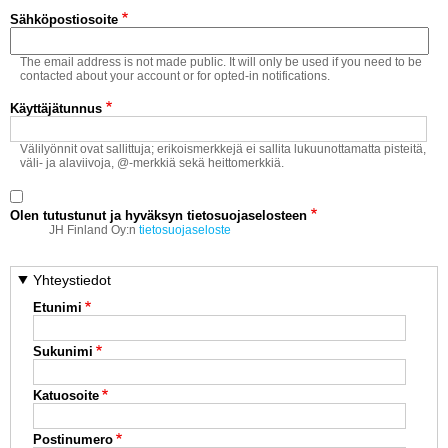
Vaihda salasana
Sähköpostiosoite
MUUT LAJIT
The email address is not made public. It will only be used if you need to be
YLEISTÄ ALALTA
contacted about your account or for opted-in notifications.
Käyttäjätunnus
LUE DIGILEHDET
Välilyönnit ovat sallittuja; erikoismerkkejä ei sallita lukuunottamatta pisteitä,
väli- ja alaviivoja, @-merkkiä sekä heittomerkkiä.
ASIAKASPALVELU JA
OHJEET
Olen tutustunut ja hyväksyn tietosuojaselosteen
MEDIATIEDOT
JH Finland Oy:n
tietosuojaseloste
YHTEYSTIEDOT
Yhteystiedot
Etunimi
Sukunimi
Katuosoite
Postinumero