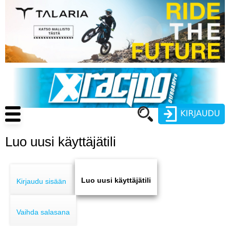
Hyppää
pääsisältöön
Main
navigation
Luo uusi käyttäjätili
Käyttäjätunnus
Primary
Salasana
ENDURO
tabs
Luo uusi käyttäjätili
Kirjaudu sisään
MOTOCROSS
Vaihda salasana
CROSS COUNTRY
Luo uusi käyttäjätili