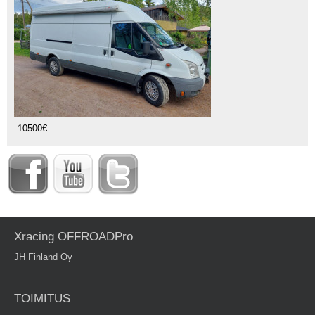
10500€
Xracing OFFROADPro
JH Finland Oy
TOIMITUS