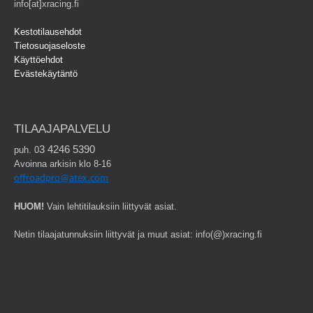
info[at]xracing.fi
Kestotilausehdot
Tietosuojaseloste
Käyttöehdot
Evästekäytäntö
TILAAJAPALVELU
3 4246 5390
puh. 0
Avoinna arkisin klo 8-16
offroadpro@atex.com
HUOM!
Vain lehtitilauksiin liittyvät asiat.
Netin tilaajatunnuksiin liittyvät ja muut asiat: info(@)xracing.fi