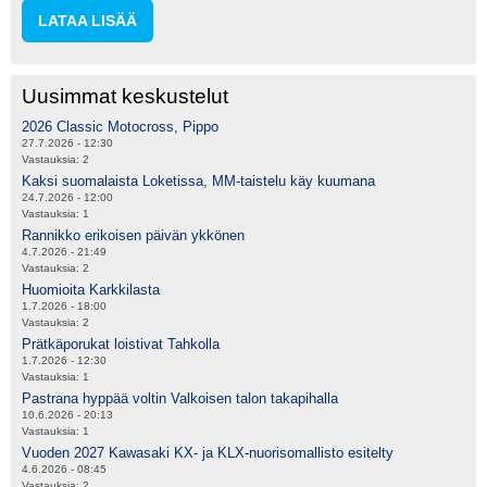
LATAA LISÄÄ
Uusimmat keskustelut
2026 Classic Motocross, Pippo
27.7.2026 - 12:30
Vastauksia:
2
Kaksi suomalaista Loketissa, MM-taistelu käy kuumana
24.7.2026 - 12:00
Vastauksia:
1
Rannikko erikoisen päivän ykkönen
4.7.2026 - 21:49
Vastauksia:
2
Huomioita Karkkilasta
1.7.2026 - 18:00
Vastauksia:
2
Prätkäporukat loistivat Tahkolla
1.7.2026 - 12:30
Vastauksia:
1
Pastrana hyppää voltin Valkoisen talon takapihalla
10.6.2026 - 20:13
Vastauksia:
1
Vuoden 2027 Kawasaki KX- ja KLX-nuorisomallisto esitelty
4.6.2026 - 08:45
Vastauksia:
2