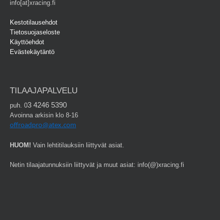
info[at]xracing.fi
Kestotilausehdot
Tietosuojaseloste
Käyttöehdot
Evästekäytäntö
TILAAJAPALVELU
3 4246 5390
puh. 0
Avoinna arkisin klo 8-16
offroadpro@atex.com
HUOM!
Vain lehtitilauksiin liittyvät asiat.
Netin tilaajatunnuksiin liittyvät ja muut asiat: info(@)xracing.fi