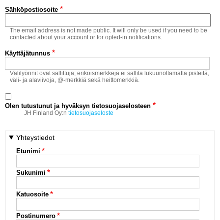
Vaihda salasana
Sähköpostiosoite
MUUT LAJIT
The email address is not made public. It will only be used if you need to be
YLEISTÄ ALALTA
contacted about your account or for opted-in notifications.
Käyttäjätunnus
LUE DIGILEHDET
Välilyönnit ovat sallittuja; erikoismerkkejä ei sallita lukuunottamatta pisteitä,
väli- ja alaviivoja, @-merkkiä sekä heittomerkkiä.
ASIAKASPALVELU JA
OHJEET
Olen tutustunut ja hyväksyn tietosuojaselosteen
MEDIATIEDOT
JH Finland Oy:n
tietosuojaseloste
YHTEYSTIEDOT
Yhteystiedot
Etunimi
Sukunimi
Katuosoite
Postinumero