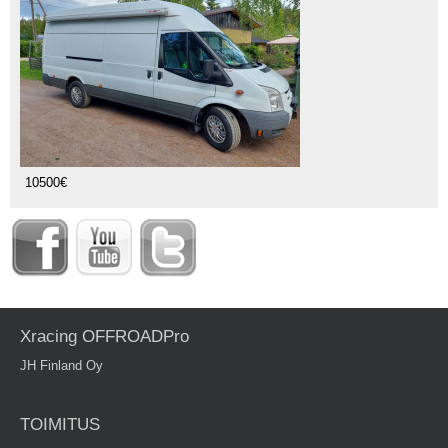
10500€
Xracing OFFROADPro
JH Finland Oy
TOIMITUS