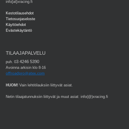
info[at]xracing.fi
Kestotilausehdot
Tietosuojaseloste
Käyttöehdot
Evästekäytäntö
TILAAJAPALVELU
3 4246 5390
puh. 0
Avoinna arkisin klo 8-16
offroadpro@atex.com
HUOM!
Vain lehtitilauksiin liittyvät asiat.
Netin tilaajatunnuksiin liittyvät ja muut asiat: info(@)xracing.fi