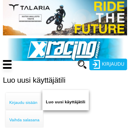
Hyppää
pääsisältöön
Main
navigation
Luo uusi käyttäjätili
Käyttäjätunnus
Primary
Salasana
ENDURO
tabs
Luo uusi käyttäjätili
Kirjaudu sisään
MOTOCROSS
Vaihda salasana
CROSS COUNTRY
Luo uusi käyttäjätili