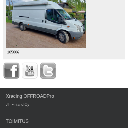
10500€
Xracing OFFROADPro
JH Finland Oy
TOIMITUS