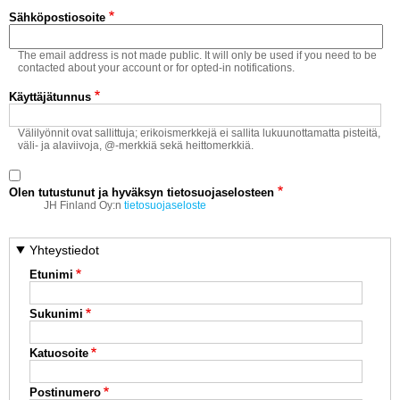
Vaihda salasana
Sähköpostiosoite
MUUT LAJIT
The email address is not made public. It will only be used if you need to be
YLEISTÄ ALALTA
contacted about your account or for opted-in notifications.
Käyttäjätunnus
LUE DIGILEHDET
Välilyönnit ovat sallittuja; erikoismerkkejä ei sallita lukuunottamatta pisteitä,
väli- ja alaviivoja, @-merkkiä sekä heittomerkkiä.
ASIAKASPALVELU JA
OHJEET
Olen tutustunut ja hyväksyn tietosuojaselosteen
MEDIATIEDOT
JH Finland Oy:n
tietosuojaseloste
YHTEYSTIEDOT
Yhteystiedot
Etunimi
Sukunimi
Katuosoite
Postinumero