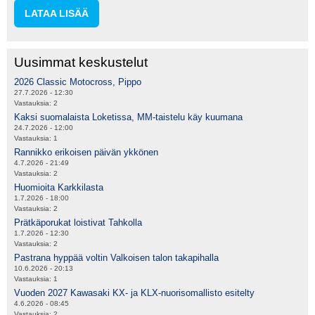
LATAA LISÄÄ
Uusimmat keskustelut
2026 Classic Motocross, Pippo
27.7.2026 - 12:30
Vastauksia:
2
Kaksi suomalaista Loketissa, MM-taistelu käy kuumana
24.7.2026 - 12:00
Vastauksia:
1
Rannikko erikoisen päivän ykkönen
4.7.2026 - 21:49
Vastauksia:
2
Huomioita Karkkilasta
1.7.2026 - 18:00
Vastauksia:
2
Prätkäporukat loistivat Tahkolla
1.7.2026 - 12:30
Vastauksia:
2
Pastrana hyppää voltin Valkoisen talon takapihalla
10.6.2026 - 20:13
Vastauksia:
1
Vuoden 2027 Kawasaki KX- ja KLX-nuorisomallisto esitelty
4.6.2026 - 08:45
Vastauksia:
2