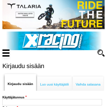
Hyppää
pääsisältöön
Main
navigation
Kirjaudu sisään
Primary
ENDURO
tabs
Kirjaudu sisään
Luo uusi käyttäjätili
Vaihda salasana
MOTOCROSS
Käyttäjätunnus
CROSS COUNTRY