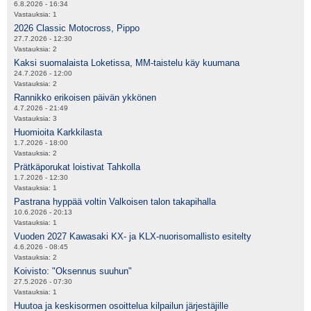
6.8.2026 - 16:34
Vastauksia:
1
2026 Classic Motocross, Pippo
27.7.2026 - 12:30
Vastauksia:
2
Kaksi suomalaista Loketissa, MM-taistelu käy kuumana
24.7.2026 - 12:00
Vastauksia:
2
Rannikko erikoisen päivän ykkönen
4.7.2026 - 21:49
Vastauksia:
3
Huomioita Karkkilasta
1.7.2026 - 18:00
Vastauksia:
2
Prätkäporukat loistivat Tahkolla
1.7.2026 - 12:30
Vastauksia:
1
Pastrana hyppää voltin Valkoisen talon takapihalla
10.6.2026 - 20:13
Vastauksia:
1
Vuoden 2027 Kawasaki KX- ja KLX-nuorisomallisto esitelty
4.6.2026 - 08:45
Vastauksia:
2
Koivisto: "Oksennus suuhun"
27.5.2026 - 07:30
Vastauksia:
1
Huutoa ja keskisormen osoittelua kilpailun järjestäjille