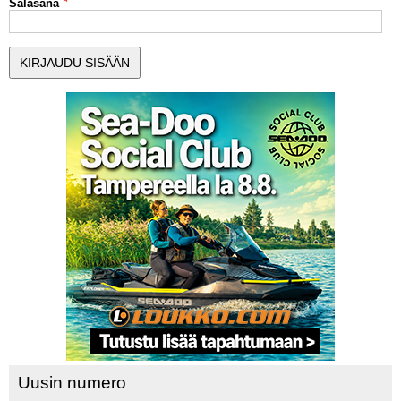
Salasana
MUUT LAJIT
YLEISTÄ ALALTA
LUE DIGILEHDET
ASIAKASPALVELU JA
OHJEET
MEDIATIEDOT
YHTEYSTIEDOT
Uusin numero