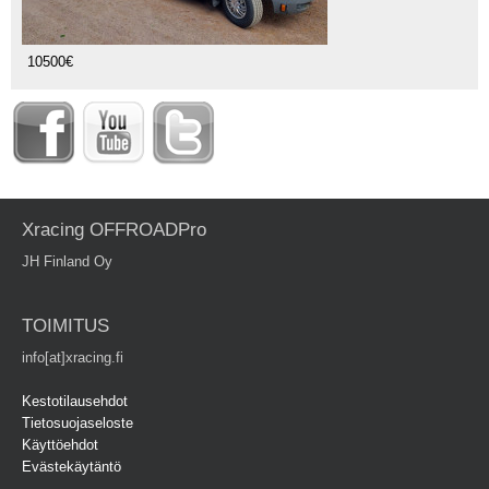
10500€
Xracing OFFROADPro
JH Finland Oy
TOIMITUS
info[at]xracing.fi
Kestotilausehdot
Tietosuojaseloste
Käyttöehdot
Evästekäytäntö