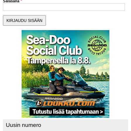
Salasana
MUUT LAJIT
YLEISTÄ ALALTA
LUE DIGILEHDET
ASIAKASPALVELU JA
OHJEET
MEDIATIEDOT
YHTEYSTIEDOT
Uusin numero