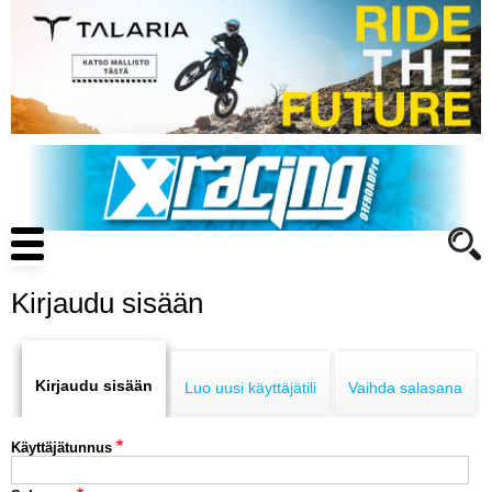
Hyppää
pääsisältöön
Main
navigation
Kirjaudu sisään
Primary
ENDURO
tabs
Kirjaudu sisään
Luo uusi käyttäjätili
Vaihda salasana
MOTOCROSS
Käyttäjätunnus
CROSS COUNTRY