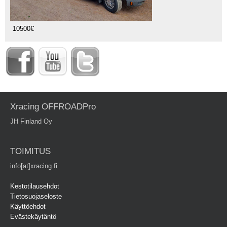
10500€
Xracing OFFROADPro
JH Finland Oy
TOIMITUS
info[at]xracing.fi
Kestotilausehdot
Tietosuojaseloste
Käyttöehdot
Evästekäytäntö