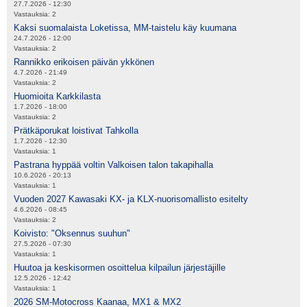
27.7.2026 - 12:30
Vastauksia:
2
Kaksi suomalaista Loketissa, MM-taistelu käy kuumana
24.7.2026 - 12:00
Vastauksia:
2
Rannikko erikoisen päivän ykkönen
4.7.2026 - 21:49
Vastauksia:
2
Huomioita Karkkilasta
1.7.2026 - 18:00
Vastauksia:
2
Prätkäporukat loistivat Tahkolla
1.7.2026 - 12:30
Vastauksia:
1
Pastrana hyppää voltin Valkoisen talon takapihalla
10.6.2026 - 20:13
Vastauksia:
1
Vuoden 2027 Kawasaki KX- ja KLX-nuorisomallisto esitelty
4.6.2026 - 08:45
Vastauksia:
2
Koivisto: "Oksennus suuhun"
27.5.2026 - 07:30
Vastauksia:
1
Huutoa ja keskisormen osoittelua kilpailun järjestäjille
12.5.2026 - 12:42
Vastauksia:
1
2026 SM-Motocross Kaanaa, MX1 & MX2