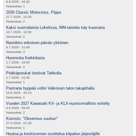
6.8.2026 - 16:34
Vastauksia:
1
2026 Classic Motocross, Pippo
27.7.2026 - 12:30
Vastauksia:
2
Kaksi suomalaista Loketissa, MM-taistelu käy kuumana
24.7.2026 - 12:00
Vastauksia:
2
Rannikko erikoisen päivän ykkönen
4.7.2026 - 21:49
Vastauksia:
3
Huomioita Karkkilasta
1.7.2026 - 18:00
Vastauksia:
2
Prätkäporukat loistivat Tahkolla
1.7.2026 - 12:30
Vastauksia:
1
Pastrana hyppää voltin Valkoisen talon takapihalla
10.6.2026 - 20:13
Vastauksia:
1
Vuoden 2027 Kawasaki KX- ja KLX-nuorisomallisto esitelty
4.6.2026 - 08:45
Vastauksia:
2
Koivisto: "Oksennus suuhun"
27.5.2026 - 07:30
Vastauksia:
1
Huutoa ja keskisormen osoittelua kilpailun järjestäjille