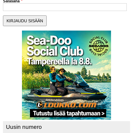
Salasana
MUUT LAJIT
YLEISTÄ ALALTA
LUE DIGILEHDET
ASIAKASPALVELU JA
OHJEET
MEDIATIEDOT
YHTEYSTIEDOT
Uusin numero