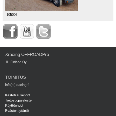
10500€
Xracing OFFROADPro
JH Finland Oy
TOIMITUS
info[at]xracing.fi
Kestotilausehdot
Tietosuojaseloste
Käyttöehdot
Evästekäytäntö