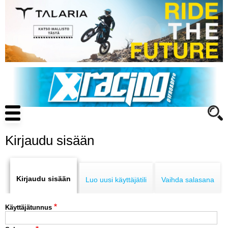
Hyppää
pääsisältöön
Main
navigation
Kirjaudu sisään
Primary
ENDURO
tabs
Kirjaudu sisään
Luo uusi käyttäjätili
Vaihda salasana
MOTOCROSS
Käyttäjätunnus
CROSS COUNTRY