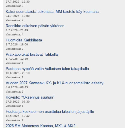
27.7.2026 - 12:30
Vastauksia:
2
Kaksi suomalaista Loketissa, MM-taistelu käy kuumana
24.7.2026 - 12:00
Vastauksia:
2
Rannikko erikoisen päivän ykkönen
4.7.2026 - 21:49
Vastauksia:
4
Huomioita Karkkilasta
1.7.2026 - 18:00
Vastauksia:
2
Prätkäporukat loistivat Tahkolla
1.7.2026 - 12:30
Vastauksia:
1
Pastrana hyppää voltin Valkoisen talon takapihalla
10.6.2026 - 20:13
Vastauksia:
1
Vuoden 2027 Kawasaki KX- ja KLX-nuorisomallisto esitelty
4.6.2026 - 08:45
Vastauksia:
2
Koivisto: "Oksennus suuhun"
27.5.2026 - 07:30
Vastauksia:
1
Huutoa ja keskisormen osoittelua kilpailun järjestäjille
12.5.2026 - 12:42
Vastauksia:
1
2026 SM-Motocross Kaanaa, MX1 & MX2