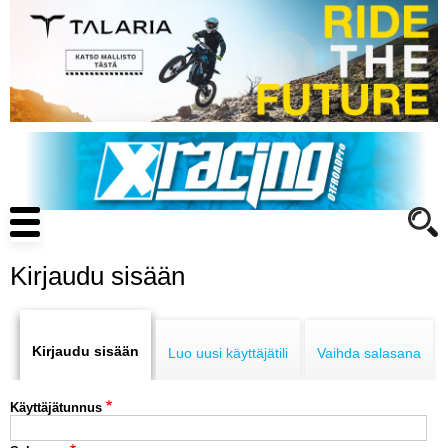
Hyppää
pääsisältöön
Main
navigation
Kirjaudu sisään
Primary
ENDURO
tabs
Kirjaudu sisään
Luo uusi käyttäjätili
Vaihda salasana
MOTOCROSS
Käyttäjätunnus
CROSS COUNTRY