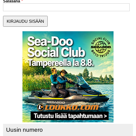
Salasana
MUUT LAJIT
YLEISTÄ ALALTA
LUE DIGILEHDET
ASIAKASPALVELU JA
OHJEET
MEDIATIEDOT
YHTEYSTIEDOT
Uusin numero