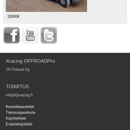
10500€
Xracing OFFROADPro
JH Finland Oy
TOIMITUS
info[at]xracing.fi
Kestotilausehdot
Tietosuojaseloste
Käyttöehdot
Evästekäytäntö