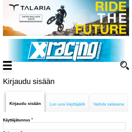
Hyppää
pääsisältöön
Main
navigation
Kirjaudu sisään
Primary
ENDURO
tabs
Kirjaudu sisään
Luo uusi käyttäjätili
Vaihda salasana
MOTOCROSS
Käyttäjätunnus
CROSS COUNTRY