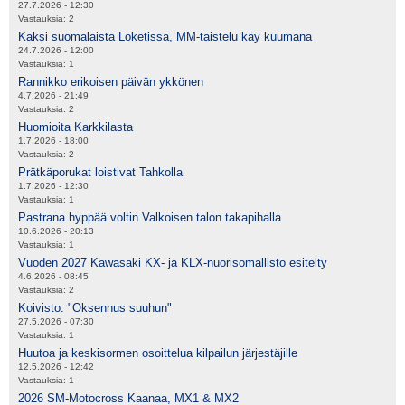
27.7.2026 - 12:30
Vastauksia:
2
Kaksi suomalaista Loketissa, MM-taistelu käy kuumana
24.7.2026 - 12:00
Vastauksia:
1
Rannikko erikoisen päivän ykkönen
4.7.2026 - 21:49
Vastauksia:
2
Huomioita Karkkilasta
1.7.2026 - 18:00
Vastauksia:
2
Prätkäporukat loistivat Tahkolla
1.7.2026 - 12:30
Vastauksia:
1
Pastrana hyppää voltin Valkoisen talon takapihalla
10.6.2026 - 20:13
Vastauksia:
1
Vuoden 2027 Kawasaki KX- ja KLX-nuorisomallisto esitelty
4.6.2026 - 08:45
Vastauksia:
2
Koivisto: "Oksennus suuhun"
27.5.2026 - 07:30
Vastauksia:
1
Huutoa ja keskisormen osoittelua kilpailun järjestäjille
12.5.2026 - 12:42
Vastauksia:
1
2026 SM-Motocross Kaanaa, MX1 & MX2