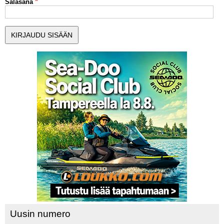
Salasana
MUUT LAJIT
YLEISTÄ ALALTA
LUE DIGILEHDET
ASIAKASPALVELU JA
OHJEET
MEDIATIEDOT
YHTEYSTIEDOT
Uusin numero