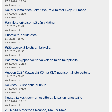
27.7.2026 - 12:30
Vastauksia:
2
Kaksi suomalaista Loketissa, MM-taistelu käy kuumana
24.7.2026 - 12:00
Vastauksia:
2
Rannikko erikoisen päivän ykkönen
4.7.2026 - 21:49
Vastauksia:
4
Huomioita Karkkilasta
1.7.2026 - 18:00
Vastauksia:
2
Prätkäporukat loistivat Tahkolla
1.7.2026 - 12:30
Vastauksia:
1
Pastrana hyppää voltin Valkoisen talon takapihalla
10.6.2026 - 20:13
Vastauksia:
1
Vuoden 2027 Kawasaki KX- ja KLX-nuorisomallisto esitelty
4.6.2026 - 08:45
Vastauksia:
2
Koivisto: "Oksennus suuhun"
27.5.2026 - 07:30
Vastauksia:
1
Huutoa ja keskisormen osoittelua kilpailun järjestäjille
12.5.2026 - 12:42
Vastauksia:
1
2026 SM-Motocross Kaanaa, MX1 & MX2