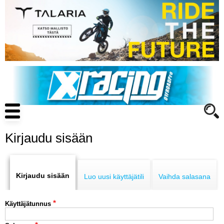
Hyppää
pääsisältöön
Main
navigation
Kirjaudu sisään
Primary
ENDURO
tabs
Kirjaudu sisään
Luo uusi käyttäjätili
Vaihda salasana
MOTOCROSS
Käyttäjätunnus
CROSS COUNTRY