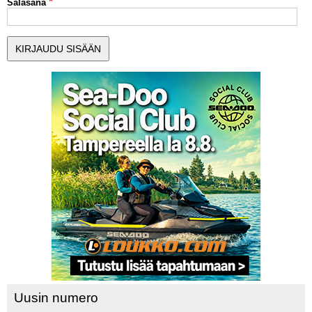
Salasana
MUUT LAJIT
YLEISTÄ ALALTA
LUE DIGILEHDET
ASIAKASPALVELU JA
OHJEET
MEDIATIEDOT
YHTEYSTIEDOT
Uusin numero