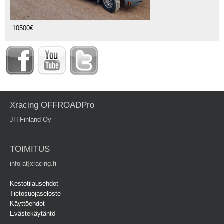
10500€
Xracing OFFROADPro
JH Finland Oy
TOIMITUS
info[at]xracing.fi
Kestotilausehdot
Tietosuojaseloste
Käyttöehdot
Evästekäytäntö