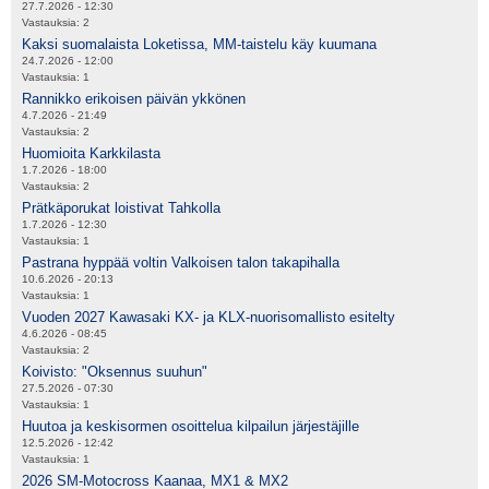
27.7.2026 - 12:30
Vastauksia:
2
Kaksi suomalaista Loketissa, MM-taistelu käy kuumana
24.7.2026 - 12:00
Vastauksia:
1
Rannikko erikoisen päivän ykkönen
4.7.2026 - 21:49
Vastauksia:
2
Huomioita Karkkilasta
1.7.2026 - 18:00
Vastauksia:
2
Prätkäporukat loistivat Tahkolla
1.7.2026 - 12:30
Vastauksia:
1
Pastrana hyppää voltin Valkoisen talon takapihalla
10.6.2026 - 20:13
Vastauksia:
1
Vuoden 2027 Kawasaki KX- ja KLX-nuorisomallisto esitelty
4.6.2026 - 08:45
Vastauksia:
2
Koivisto: "Oksennus suuhun"
27.5.2026 - 07:30
Vastauksia:
1
Huutoa ja keskisormen osoittelua kilpailun järjestäjille
12.5.2026 - 12:42
Vastauksia:
1
2026 SM-Motocross Kaanaa, MX1 & MX2