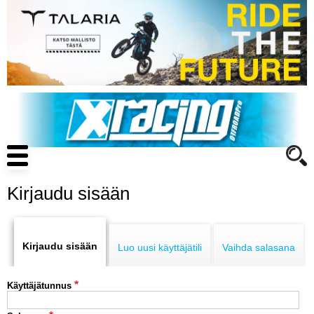
Hyppää
pääsisältöön
Main
navigation
Kirjaudu sisään
Primary
ENDURO
tabs
Kirjaudu sisään
Luo uusi käyttäjätili
Vaihda salasana
MOTOCROSS
Käyttäjätunnus
CROSS COUNTRY