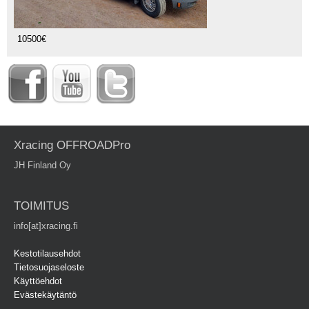
10500€
Xracing OFFROADPro
JH Finland Oy
TOIMITUS
info[at]xracing.fi
Kestotilausehdot
Tietosuojaseloste
Käyttöehdot
Evästekäytäntö