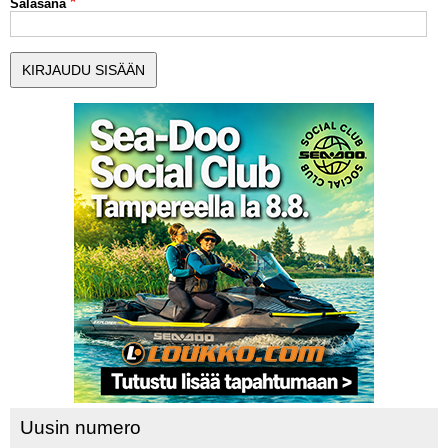
Salasana
MUUT LAJIT
YLEISTÄ ALALTA
LUE DIGILEHDET
ASIAKASPALVELU JA
OHJEET
MEDIATIEDOT
YHTEYSTIEDOT
Uusin numero