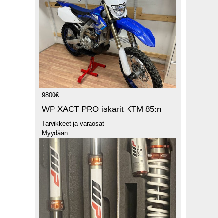
9800€
WP XACT PRO iskarit KTM 85:n
Tarvikkeet ja varaosat
Myydään