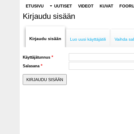
Main
ETUSIVU
UUTISET
VIDEOT
KUVAT
FOORU
navigation
Kirjaudu sisään
Primary
tabs
Kirjaudu sisään
Luo uusi käyttäjätili
Vaihda sa
Käyttäjätunnus
Salasana