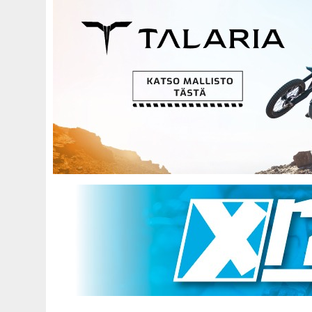
Hyppää
pääsisältöön