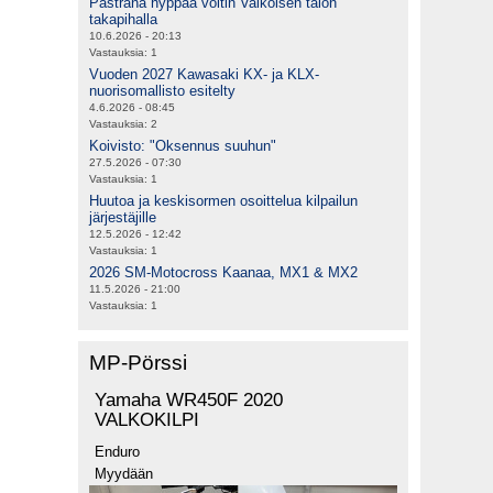
Pastrana hyppää voltin Valkoisen talon
takapihalla
10.6.2026 - 20:13
Vastauksia:
1
Vuoden 2027 Kawasaki KX- ja KLX-
nuorisomallisto esitelty
4.6.2026 - 08:45
Vastauksia:
2
Koivisto: "Oksennus suuhun"
27.5.2026 - 07:30
Vastauksia:
1
Huutoa ja keskisormen osoittelua kilpailun
järjestäjille
12.5.2026 - 12:42
Vastauksia:
1
2026 SM-Motocross Kaanaa, MX1 & MX2
11.5.2026 - 21:00
Vastauksia:
1
MP-Pörssi
Yamaha WR450F 2020
VALKOKILPI
Enduro
Myydään