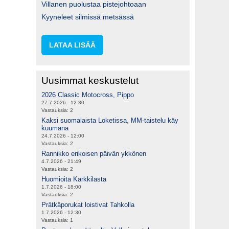
Villanen puolustaa pistejohtoaan
Kyyneleet silmissä metsässä
LATAA LISÄÄ
Uusimmat keskustelut
2026 Classic Motocross, Pippo
27.7.2026 - 12:30
Vastauksia:
2
Kaksi suomalaista Loketissa, MM-taistelu käy
kuumana
24.7.2026 - 12:00
Vastauksia:
2
Rannikko erikoisen päivän ykkönen
4.7.2026 - 21:49
Vastauksia:
2
Huomioita Karkkilasta
1.7.2026 - 18:00
Vastauksia:
2
Prätkäporukat loistivat Tahkolla
1.7.2026 - 12:30
Vastauksia:
1