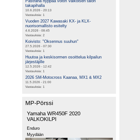
Pastrana hyppää voltin Valkoisen talon
takapihalla
10.6.2026 - 20:13
Vastauksia:
1
Vuoden 2027 Kawasaki KX- ja KLX-
nuorisomallisto esitelty
4.6.2026 - 08:45
Vastauksia:
2
Koivisto: "Oksennus suuhun"
27.5.2026 - 07:30
Vastauksia:
1
Huutoa ja keskisormen osoittelua kilpailun
järjestäjille
12.5.2026 - 12:42
Vastauksia:
1
2026 SM-Motocross Kaanaa, MX1 & MX2
11.5.2026 - 21:00
Vastauksia:
1
MP-Pörssi
Yamaha WR450F 2020
VALKOKILPI
Enduro
Myydään