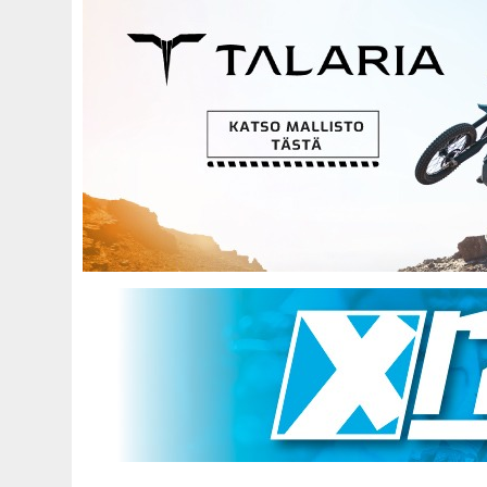
Hyppää
pääsisältöön