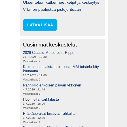
Oksentelua, katkenneet ketjut ja keskeytys
Villanen puolustaa pistejohtoaan
LATAA LISÄÄ
Uusimmat keskustelut
2026 Classic Motocross, Pippo
27.7.2026 - 12:30
Vastauksia:
2
Kaksi suomalaista Loketissa, MM-taistelu käy
kuumana
24.7.2026 - 12:00
Vastauksia:
2
Rannikko erikoisen päivän ykkönen
4.7.2026 - 21:49
Vastauksia:
3
Huomioita Karkkilasta
1.7.2026 - 18:00
Vastauksia:
2
Prätkäporukat loistivat Tahkolla
1.7.2026 - 12:30
Vastauksia:
1