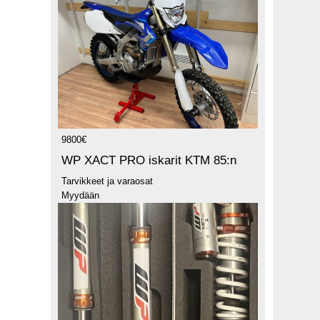
9800€
WP XACT PRO iskarit KTM 85:n
Tarvikkeet ja varaosat
Myydään