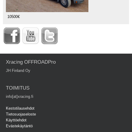
10500€
Xracing OFFROADPro
JH Finland Oy
TOIMITUS
info[at]xracing.fi
Kestotilausehdot
Tietosuojaseloste
Käyttöehdot
Evästekäytäntö