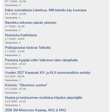
27.7.2026 - 12:30
Vastauksia:
2
Kaksi suomalaista Loketissa, MM-taistelu käy kuumana
24.7.2026 - 12:00
Vastauksia:
1
Rannikko erikoisen päivän ykkönen
4.7.2026 - 21:49
Vastauksia:
2
Huomioita Karkkilasta
1.7.2026 - 18:00
Vastauksia:
2
Prätkäporukat loistivat Tahkolla
1.7.2026 - 12:30
Vastauksia:
2
Pastrana hyppää voltin Valkoisen talon takapihalla
10.6.2026 - 20:13
Vastauksia:
1
Vuoden 2027 Kawasaki KX- ja KLX-nuorisomallisto esitelty
4.6.2026 - 08:45
Vastauksia:
2
Koivisto: "Oksennus suuhun"
27.5.2026 - 07:30
Vastauksia:
1
Huutoa ja keskisormen osoittelua kilpailun järjestäjille
12.5.2026 - 12:42
Vastauksia:
1
2026 SM-Motocross Kaanaa, MX1 & MX2