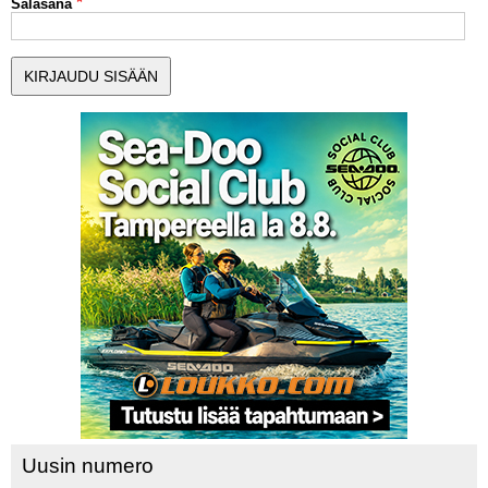
Salasana
MUUT LAJIT
YLEISTÄ ALALTA
LUE DIGILEHDET
ASIAKASPALVELU JA
OHJEET
MEDIATIEDOT
YHTEYSTIEDOT
Uusin numero