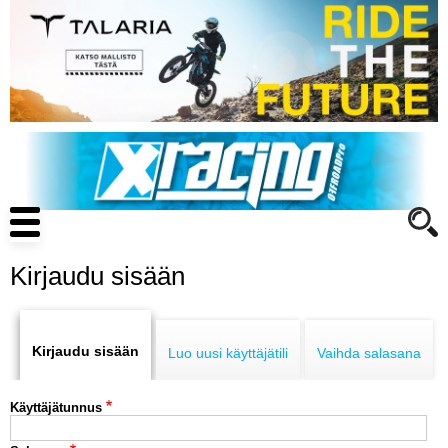
Hyppää
pääsisältöön
Main
navigation
Kirjaudu sisään
Primary
ENDURO
tabs
Kirjaudu sisään
Luo uusi käyttäjätili
Vaihda salasana
MOTOCROSS
Käyttäjätunnus
CROSS COUNTRY