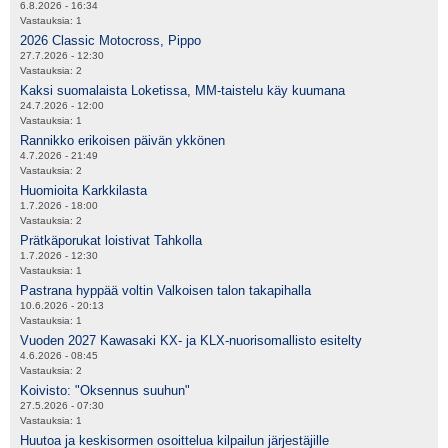
6.8.2026 - 16:34
Vastauksia:
1
2026 Classic Motocross, Pippo
27.7.2026 - 12:30
Vastauksia:
2
Kaksi suomalaista Loketissa, MM-taistelu käy kuumana
24.7.2026 - 12:00
Vastauksia:
1
Rannikko erikoisen päivän ykkönen
4.7.2026 - 21:49
Vastauksia:
2
Huomioita Karkkilasta
1.7.2026 - 18:00
Vastauksia:
2
Prätkäporukat loistivat Tahkolla
1.7.2026 - 12:30
Vastauksia:
1
Pastrana hyppää voltin Valkoisen talon takapihalla
10.6.2026 - 20:13
Vastauksia:
1
Vuoden 2027 Kawasaki KX- ja KLX-nuorisomallisto esitelty
4.6.2026 - 08:45
Vastauksia:
2
Koivisto: "Oksennus suuhun"
27.5.2026 - 07:30
Vastauksia:
1
Huutoa ja keskisormen osoittelua kilpailun järjestäjille