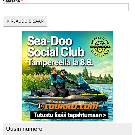
Salasana
MUUT LAJIT
YLEISTÄ ALALTA
LUE DIGILEHDET
ASIAKASPALVELU JA
OHJEET
MEDIATIEDOT
YHTEYSTIEDOT
Uusin numero