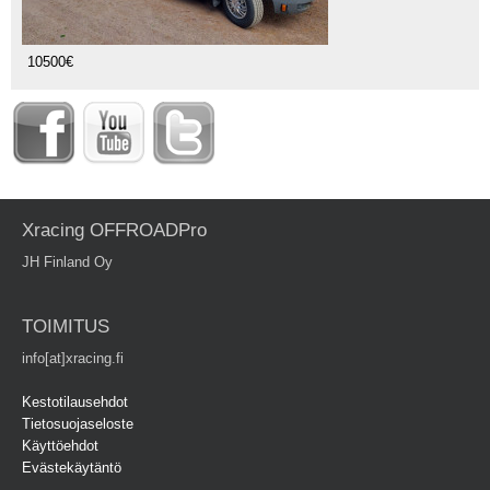
10500€
Xracing OFFROADPro
JH Finland Oy
TOIMITUS
info[at]xracing.fi
Kestotilausehdot
Tietosuojaseloste
Käyttöehdot
Evästekäytäntö