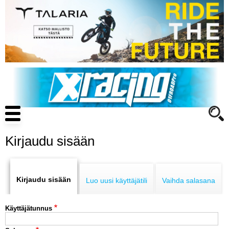
Hyppää
pääsisältöön
Main
navigation
Kirjaudu sisään
Primary
ENDURO
tabs
Kirjaudu sisään
Luo uusi käyttäjätili
Vaihda salasana
MOTOCROSS
Käyttäjätunnus
CROSS COUNTRY