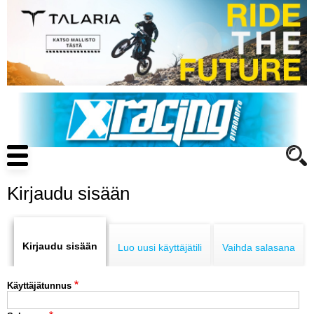
Hyppää
pääsisältöön
Main
navigation
Kirjaudu sisään
Primary
ENDURO
tabs
Kirjaudu sisään
Luo uusi käyttäjätili
Vaihda salasana
MOTOCROSS
Käyttäjätunnus
CROSS COUNTRY