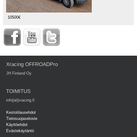
10500€
Xracing OFFROADPro
JH Finland Oy
TOIMITUS
info[at]xracing.fi
Kestotilausehdot
Tietosuojaseloste
Käyttöehdot
Evästekäytäntö