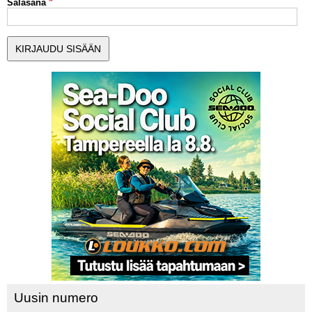
Salasana
MUUT LAJIT
YLEISTÄ ALALTA
LUE DIGILEHDET
ASIAKASPALVELU JA
OHJEET
MEDIATIEDOT
YHTEYSTIEDOT
Uusin numero