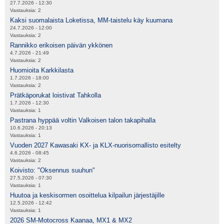
27.7.2026 - 12:30
Vastauksia:
2
Kaksi suomalaista Loketissa, MM-taistelu käy kuumana
24.7.2026 - 12:00
Vastauksia:
2
Rannikko erikoisen päivän ykkönen
4.7.2026 - 21:49
Vastauksia:
2
Huomioita Karkkilasta
1.7.2026 - 18:00
Vastauksia:
2
Prätkäporukat loistivat Tahkolla
1.7.2026 - 12:30
Vastauksia:
1
Pastrana hyppää voltin Valkoisen talon takapihalla
10.6.2026 - 20:13
Vastauksia:
1
Vuoden 2027 Kawasaki KX- ja KLX-nuorisomallisto esitelty
4.6.2026 - 08:45
Vastauksia:
2
Koivisto: "Oksennus suuhun"
27.5.2026 - 07:30
Vastauksia:
1
Huutoa ja keskisormen osoittelua kilpailun järjestäjille
12.5.2026 - 12:42
Vastauksia:
1
2026 SM-Motocross Kaanaa, MX1 & MX2