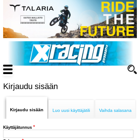
Hyppää
pääsisältöön
Main
navigation
Kirjaudu sisään
Primary
ENDURO
tabs
Kirjaudu sisään
Luo uusi käyttäjätili
Vaihda salasana
MOTOCROSS
Käyttäjätunnus
CROSS COUNTRY