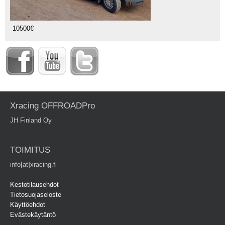
10500€
Xracing OFFROADPro
JH Finland Oy
TOIMITUS
info[at]xracing.fi
Kestotilausehdot
Tietosuojaseloste
Käyttöehdot
Evästekäytäntö