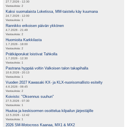
27.7.2026 - 12:30
Vastauksia:
2
Kaksi suomalaista Loketissa, MM-taistelu käy kuumana
24.7.2026 - 12:00
Vastauksia:
1
Rannikko erikoisen päivän ykkönen
4.7.2026 - 21:49
Vastauksia:
2
Huomioita Karkkilasta
1.7.2026 - 18:00
Vastauksia:
2
Prätkäporukat loistivat Tahkolla
1.7.2026 - 12:30
Vastauksia:
1
Pastrana hyppää voltin Valkoisen talon takapihalla
10.6.2026 - 20:13
Vastauksia:
1
Vuoden 2027 Kawasaki KX- ja KLX-nuorisomallisto esitelty
4.6.2026 - 08:45
Vastauksia:
2
Koivisto: "Oksennus suuhun"
27.5.2026 - 07:30
Vastauksia:
1
Huutoa ja keskisormen osoittelua kilpailun järjestäjille
12.5.2026 - 12:42
Vastauksia:
1
2026 SM-Motocross Kaanaa, MX1 & MX2