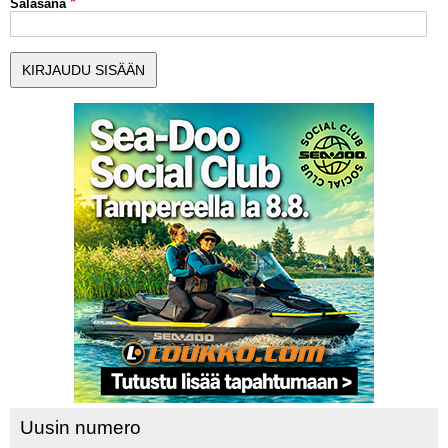
Salasana
MUUT LAJIT
YLEISTÄ ALALTA
LUE DIGILEHDET
ASIAKASPALVELU JA
OHJEET
MEDIATIEDOT
YHTEYSTIEDOT
Uusin numero