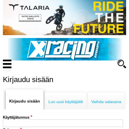
Hyppää
pääsisältöön
Main
navigation
Kirjaudu sisään
Primary
ENDURO
tabs
Kirjaudu sisään
Luo uusi käyttäjätili
Vaihda salasana
MOTOCROSS
Käyttäjätunnus
CROSS COUNTRY