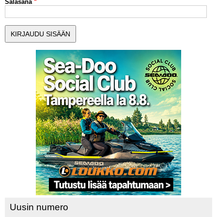
Salasana
MUUT LAJIT
YLEISTÄ ALALTA
LUE DIGILEHDET
ASIAKASPALVELU JA
OHJEET
MEDIATIEDOT
YHTEYSTIEDOT
Uusin numero