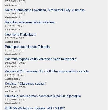
27.7.2026 - 12:30
Vastauksia:
2
Kaksi suomalaista Loketissa, MM-taistelu käy kuumana
24.7.2026 - 12:00
Vastauksia:
1
Rannikko erikoisen päivän ykkönen
4.7.2026 - 21:49
Vastauksia:
2
Huomioita Karkkilasta
1.7.2026 - 18:00
Vastauksia:
2
Prätkäporukat loistivat Tahkolla
1.7.2026 - 12:30
Vastauksia:
1
Pastrana hyppää voltin Valkoisen talon takapihalla
10.6.2026 - 20:13
Vastauksia:
1
Vuoden 2027 Kawasaki KX- ja KLX-nuorisomallisto esitelty
4.6.2026 - 08:45
Vastauksia:
2
Koivisto: "Oksennus suuhun"
27.5.2026 - 07:30
Vastauksia:
1
Huutoa ja keskisormen osoittelua kilpailun järjestäjille
12.5.2026 - 12:42
Vastauksia:
1
2026 SM-Motocross Kaanaa, MX1 & MX2