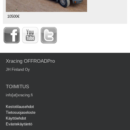
10500€
Xracing OFFROADPro
JH Finland Oy
TOIMITUS
info[at]xracing.fi
Kestotilausehdot
Tietosuojaseloste
Käyttöehdot
Evästekäytäntö