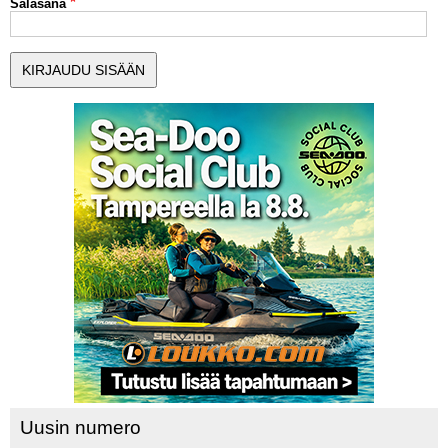
Salasana
MUUT LAJIT
YLEISTÄ ALALTA
LUE DIGILEHDET
ASIAKASPALVELU JA
OHJEET
MEDIATIEDOT
YHTEYSTIEDOT
Uusin numero