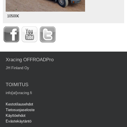
10500€
Xracing OFFROADPro
JH Finland Oy
TOIMITUS
info[at]xracing.fi
Kestotilausehdot
Tietosuojaseloste
Käyttöehdot
Evästekäytäntö