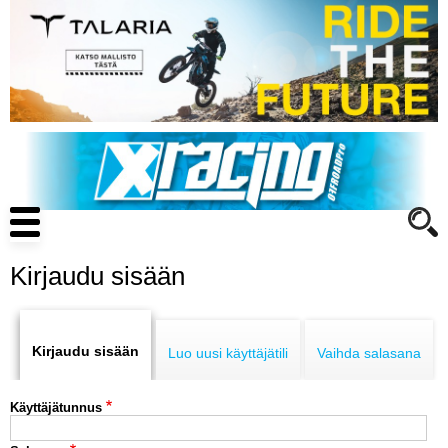
Hyppää
pääsisältöön
Main
navigation
Kirjaudu sisään
Primary
ENDURO
tabs
Kirjaudu sisään
Luo uusi käyttäjätili
Vaihda salasana
MOTOCROSS
Käyttäjätunnus
CROSS COUNTRY