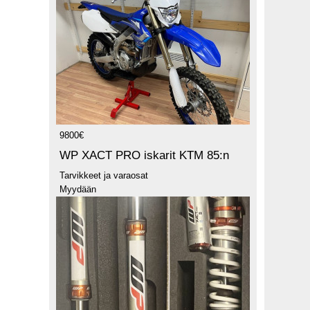
9800€
WP XACT PRO iskarit KTM 85:n
Tarvikkeet ja varaosat
Myydään