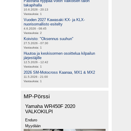
Pastrana hyppää voltin Valkoisen talon
takapihalla
10.6.2026 - 20:13
Vastauksia:
1
Vuoden 2027 Kawasaki KX- ja KLX-
nuorisomallisto esitelty
4.6.2026 - 08:45
Vastauksia:
2
Koivisto: "Oksennus suuhun"
27.5.2026 - 07:30
Vastauksia:
1
Huutoa ja keskisormen osoittelua kilpailun
järjestäjille
12.5.2026 - 12:42
Vastauksia:
1
2026 SM-Motocross Kaanaa, MX1 & MX2
11.5.2026 - 21:00
Vastauksia:
1
MP-Pörssi
Yamaha WR450F 2020
VALKOKILPI
Enduro
Myydään