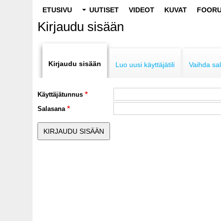
Main
ETUSIVU
UUTISET
VIDEOT
KUVAT
FOORU
navigation
Kirjaudu sisään
Primary
tabs
Kirjaudu sisään
Luo uusi käyttäjätili
Vaihda sa
Käyttäjätunnus
Salasana