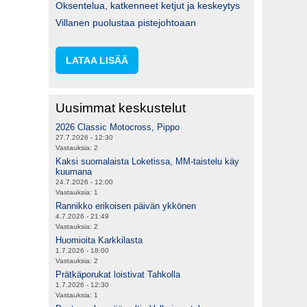
Oksentelua, katkenneet ketjut ja keskeytys
Villanen puolustaa pistejohtoaan
LATAA LISÄÄ
Uusimmat keskustelut
2026 Classic Motocross, Pippo
27.7.2026 - 12:30
Vastauksia:
2
Kaksi suomalaista Loketissa, MM-taistelu käy
kuumana
24.7.2026 - 12:00
Vastauksia:
1
Rannikko erikoisen päivän ykkönen
4.7.2026 - 21:49
Vastauksia:
2
Huomioita Karkkilasta
1.7.2026 - 18:00
Vastauksia:
2
Prätkäporukat loistivat Tahkolla
1.7.2026 - 12:30
Vastauksia:
1