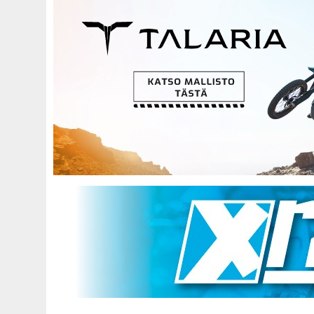
Hyppää
pääsisältöön