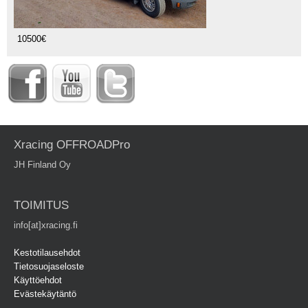
10500€
Xracing OFFROADPro
JH Finland Oy
TOIMITUS
info[at]xracing.fi
Kestotilausehdot
Tietosuojaseloste
Käyttöehdot
Evästekäytäntö