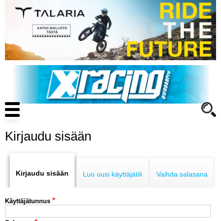
Hyppää
pääsisältöön
Main
navigation
Kirjaudu sisään
Primary
ENDURO
tabs
Kirjaudu sisään
Luo uusi käyttäjätili
Vaihda salasana
MOTOCROSS
Käyttäjätunnus
CROSS COUNTRY