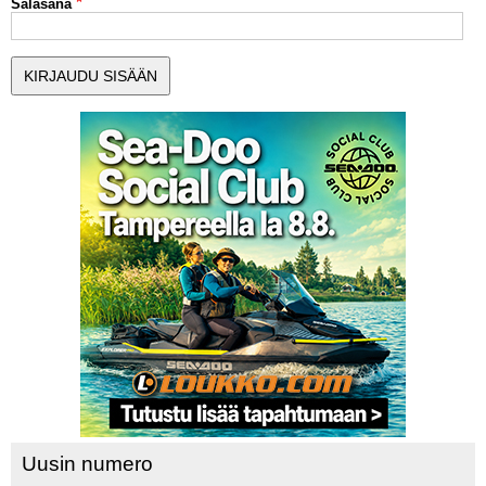
Salasana
MUUT LAJIT
YLEISTÄ ALALTA
LUE DIGILEHDET
ASIAKASPALVELU JA
OHJEET
MEDIATIEDOT
YHTEYSTIEDOT
Uusin numero