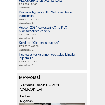
Prätkäporukat loistivat Tahkolla
1.7.2026 - 12:30
Vastauksia:
1
Pastrana hyppää voltin Valkoisen talon
takapihalla
10.6.2026 - 20:13
Vastauksia:
1
Vuoden 2027 Kawasaki KX- ja KLX-
nuorisomallisto esitelty
4.6.2026 - 08:45
Vastauksia:
2
Koivisto: "Oksennus suuhun"
27.5.2026 - 07:30
Vastauksia:
1
Huutoa ja keskisormen osoittelua kilpailun
järjestäjille
12.5.2026 - 12:42
Vastauksia:
1
MP-Pörssi
Yamaha WR450F 2020
VALKOKILPI
Enduro
Myydään