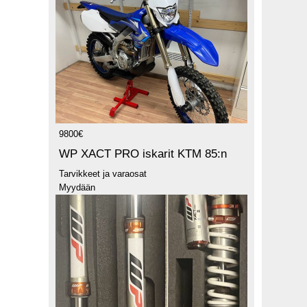
9800€
WP XACT PRO iskarit KTM 85:n
Tarvikkeet ja varaosat
Myydään