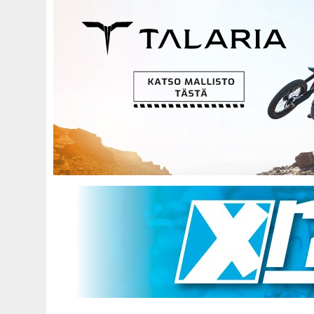
Hyppää
pääsisältöön