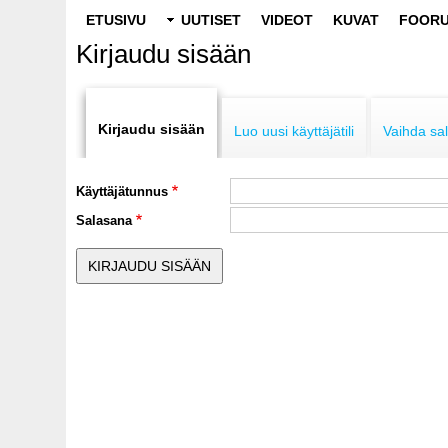
Main
ETUSIVU
UUTISET
VIDEOT
KUVAT
FOORU
navigation
Kirjaudu sisään
Primary
tabs
Kirjaudu sisään
Luo uusi käyttäjätili
Vaihda sa
Käyttäjätunnus
Salasana