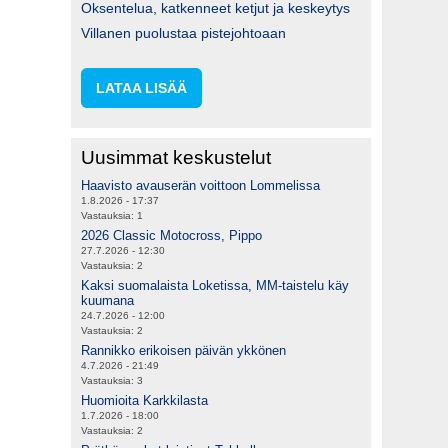
Oksentelua, katkenneet ketjut ja keskeytys
Villanen puolustaa pistejohtoaan
LATAA LISÄÄ
Uusimmat keskustelut
Haavisto avauserän voittoon Lommelissa
1.8.2026 - 17:37
Vastauksia:
1
2026 Classic Motocross, Pippo
27.7.2026 - 12:30
Vastauksia:
2
Kaksi suomalaista Loketissa, MM-taistelu käy
kuumana
24.7.2026 - 12:00
Vastauksia:
2
Rannikko erikoisen päivän ykkönen
4.7.2026 - 21:49
Vastauksia:
3
Huomioita Karkkilasta
1.7.2026 - 18:00
Vastauksia:
2