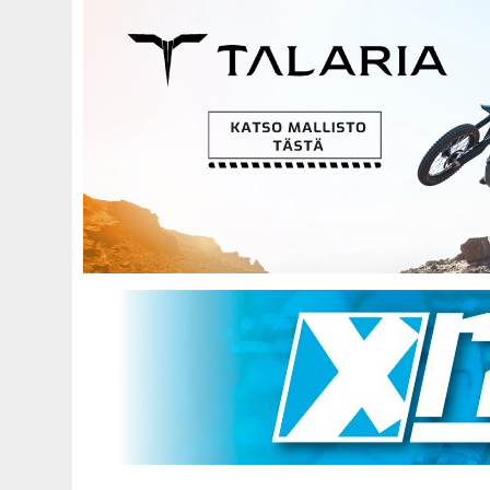
Hyppää
pääsisältöön