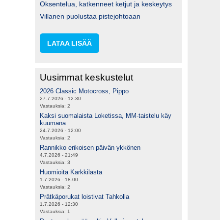
Oksentelua, katkenneet ketjut ja keskeytys
Villanen puolustaa pistejohtoaan
LATAA LISÄÄ
Uusimmat keskustelut
2026 Classic Motocross, Pippo
27.7.2026 - 12:30
Vastauksia:
2
Kaksi suomalaista Loketissa, MM-taistelu käy
kuumana
24.7.2026 - 12:00
Vastauksia:
2
Rannikko erikoisen päivän ykkönen
4.7.2026 - 21:49
Vastauksia:
3
Huomioita Karkkilasta
1.7.2026 - 18:00
Vastauksia:
2
Prätkäporukat loistivat Tahkolla
1.7.2026 - 12:30
Vastauksia:
1