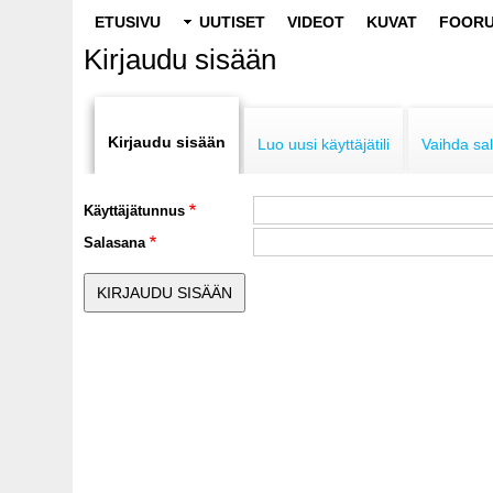
Main
ETUSIVU
UUTISET
VIDEOT
KUVAT
FOORU
navigation
Kirjaudu sisään
Primary
tabs
Kirjaudu sisään
Luo uusi käyttäjätili
Vaihda sa
Käyttäjätunnus
Salasana