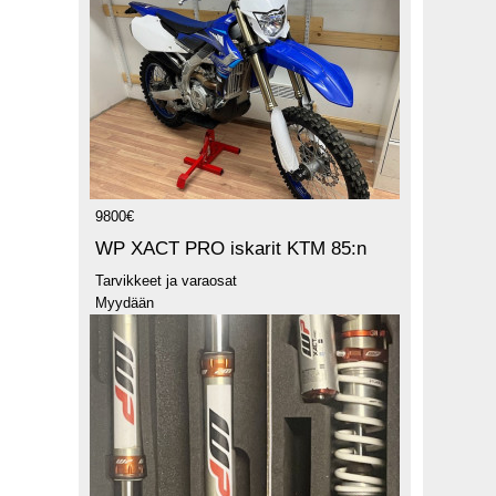
9800€
WP XACT PRO iskarit KTM 85:n
Tarvikkeet ja varaosat
Myydään