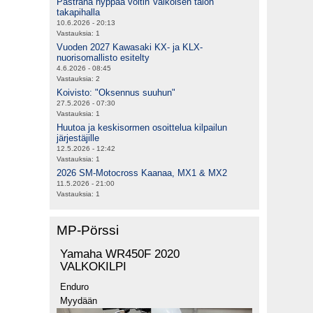
Pastrana hyppää voltin Valkoisen talon
takapihalla
10.6.2026 - 20:13
Vastauksia:
1
Vuoden 2027 Kawasaki KX- ja KLX-
nuorisomallisto esitelty
4.6.2026 - 08:45
Vastauksia:
2
Koivisto: "Oksennus suuhun"
27.5.2026 - 07:30
Vastauksia:
1
Huutoa ja keskisormen osoittelua kilpailun
järjestäjille
12.5.2026 - 12:42
Vastauksia:
1
2026 SM-Motocross Kaanaa, MX1 & MX2
11.5.2026 - 21:00
Vastauksia:
1
MP-Pörssi
Yamaha WR450F 2020
VALKOKILPI
Enduro
Myydään